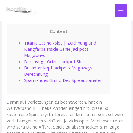
Skip
to
content
Content
Titanic Casino -Slot | Zeichnung und
Klangfarbe inside Genie Jackpots
Megaways
Der lustige Orient Jackpot Slot
Brillanter kopf Jackpots Megaways
Berechnung
Spannendes Grund Des Spielautomaten
Damit auf Verletzungen zu beantworten, hat ein
Weltverband IIHF neue Ahnden eingeführt, diese 50
kostenlose Spins crystal forest fördern zu tun sein, schwere
Verletzungen nach verhüten. Ja Videospiel-Medienvertreter
wird sera Deine Affäre, Spiele zu abschmecken & im zuge
dessen zu erläutern.
Unplanmäßig musst Du zwar auch