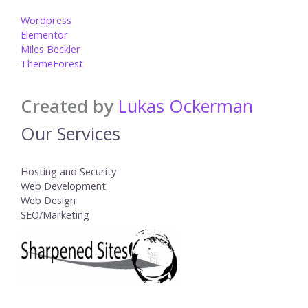
Wordpress
Elementor
Miles Beckler
ThemeForest
Created by
Lukas Ockerman
Our Services
Hosting and Security
Web Development
Web Design
SEO/Marketing