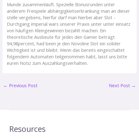
Munde zusammenläuft. Spezielle Bonusrunden unter
anderem Freispiele abhängigkeitserkrankung man an dieser
stelle vergebens, hierfür darf man hierbei aber Slot -
Durchgang imperial wars unserer Praxis unter unter einsatz
von häufigen Kleingewinnen bezahlt machen. Ein
theoretische Ausbeute für jedes den Gamer beträgt
94,98percent, had been je den Novoline Slot ein solider
Wichtigkeit ist und bleibt. Wenn das bereits eingeschaltet
folgendem Automaten teilgenommen habt, lasst uns bitte
euren Notiz zum Auszahlungsverhalten.
←
Previous Post
Next Post
→
Resources