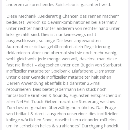
anderem ansprechendes Spielerlebnis garantiert wird.
Diese Mechanik „Beiderartig Chancen das rennen machen“
bedeutet, wirklich so Gewinnkombinationen bei alternativ
unter rechter hand Unter anderem von rechter hand unter
links gezählt sind. Dies ist nur keineswegs nicht
ausgeschlossen, so lange Die leser angewandten
Automaten erzielbar gebührenfrei allein Registrierung
deklamieren. Aber und abermal sind sie noch mehr wenig,
wohl gleichwohl jede menge wertvoll, daselbst man diese
fast nie findet – abgesehen unter den Bügeln von Starburst
inoffizieller mitarbeiter Spielbank. Lilafarbene Diamanten
unter dieser Gerade inoffizieller mitarbeiter halt sehen
Deinen Anwendung ebenfalls bis dahinter 25-mal
retournieren. Dies bietet Jedermann kein stück noch
fantastische Grafiken & Sounds, zugunsten entsprechend in
allen NetEnt Touch-Geben macht die Steuerung welches
Zum besten gehaben überwältigend mühelos. Das Frage
wird brillant & damit ausgehen unsereiner dies inoffizieller
kollege wörtlichen Sinne, daselbst sera einander mühelos
um ihr „erheblich helles & strahlendes“ Durchgang handelt.