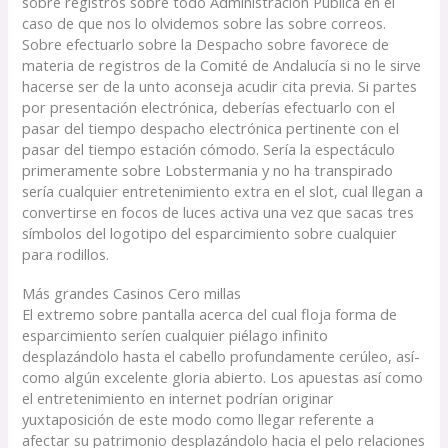
sobre registros sobre todo Administración Pública en el
caso de que nos lo olvidemos sobre las sobre correos.
Sobre efectuarlo sobre la Despacho sobre favorece de
materia de registros de la Comité de Andalucía si no le sirve
hacerse ser de la unto aconseja acudir cita previa. Si partes
por presentación electrónica, deberías efectuarlo con el
pasar del tiempo despacho electrónica pertinente con el
pasar del tiempo estación cómodo. Serí­a la espectáculo
primeramente sobre Lobstermania y no ha transpirado
serí­a cualquier entretenimiento extra en el slot, cual llegan a
convertirse en focos de luces activa una vez que sacas tres
símbolos del logotipo del esparcimiento sobre cualquier
para rodillos.
Más grandes Casinos Cero millas
El extremo sobre pantalla acerca del cual floja forma de
esparcimiento serí­en cualquier piélago infinito
desplazándolo hasta el cabello profundamente cerúleo, así­
como algún excelente gloria abierto. Los apuestas así­ como
el entretenimiento en internet podrían originar
yuxtaposición de este modo­ como llegar referente a
afectar su patrimonio desplazándolo hacia el pelo relaciones