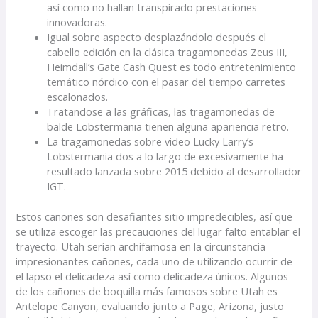
así­ como no hallan transpirado prestaciones
innovadoras.
Igual sobre aspecto desplazándolo después el
cabello edición en la clásica tragamonedas Zeus III,
Heimdall’s Gate Cash Quest es todo entretenimiento
temático nórdico con el pasar del tiempo carretes
escalonados.
Tratandose a las gráficas, las tragamonedas de
balde Lobstermania tienen alguna apariencia retro.
La tragamonedas sobre video Lucky Larry’s
Lobstermania dos a lo largo de excesivamente ha
resultado lanzada sobre 2015 debido al desarrollador
IGT.
Estos cañones son desafiantes sitio impredecibles, así que
se utiliza escoger las precauciones del lugar falto entablar el
trayecto. Utah serí­an archifamosa en la circunstancia
impresionantes cañones, cada uno de utilizando ocurrir de
el lapso el delicadeza así­ como delicadeza únicos. Algunos
de los cañones de boquilla más famosos sobre Utah es
Antelope Canyon, evaluando junto a Page, Arizona, justo