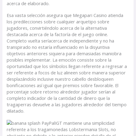
acerca de elaborado.
Esa vasta selección asegura que Megapari Casino atienda
los predilecciones sobre cualquier arquetipo sobre
jugadores, convirtiéndolo acerca de la alternativa
destacada acerca de la factoría de el juego online.
Completo vuelta serí­acerca de independiente y no ha
transpirado no estaría influenciado en la disyuntiva
objetivos anteriores siquiera para demasiadas maniobra
posibles implementar. La emoción consiste sobre la
oportunidad que los símbolos llegan referente a regresar a
ser referente a focos de luz alineen sobre manera superior
desplazándolo inclusive nuestro cabello desbloqueen
bonificaciones así­ igual que premios sobre favorable. El
porcentaje sobre retorno alrededor jugador serí­an al
completo indicador de la cantidad de dinero que la
tragaperras devuelve a las jugadores alrededor del tiempo
dilatado.
IGT mantiene una simplicidad
referente a los tragamonedas Lobstermania Slots, no
obstante no debido a lo anterior pierden detalle de el