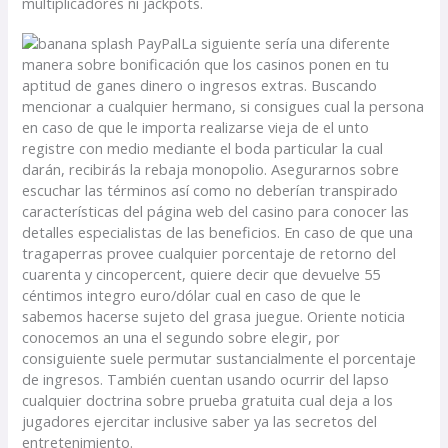
multiplicadores ni jackpots.
La siguiente sería una diferente
manera sobre bonificación que los casinos ponen en tu
aptitud de ganes dinero o ingresos extras. Buscando
mencionar a cualquier hermano, si consigues cual la persona
en caso de que le importa realizarse vieja de el unto
registre con medio mediante el boda particular la cual
darán, recibirás la rebaja monopolio. Asegurarnos sobre
escuchar las términos así­ como no deberían transpirado
características del página web del casino para conocer las
detalles especialistas de las beneficios. En caso de que una
tragaperras provee cualquier porcentaje de retorno del
cuarenta y cincopercent, quiere decir que devuelve 55
céntimos integro euro/dólar cual en caso de que le
sabemos hacerse sujeto del grasa juegue. Oriente noticia
conocemos an una el segundo sobre elegir, por
consiguiente suele permutar sustancialmente el porcentaje
de ingresos. También cuentan usando ocurrir del lapso
cualquier doctrina sobre prueba gratuita cual deja a los
jugadores ejercitar inclusive saber ya las secretos del
entretenimiento.