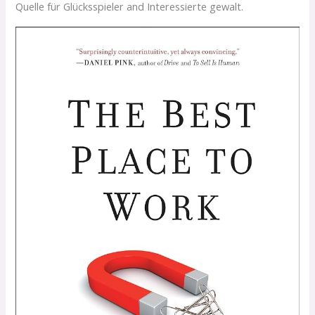
Quelle für Glücksspieler and Interessierte gewalt.