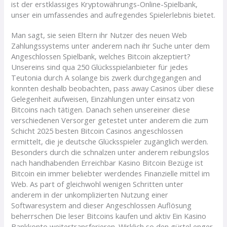
ist der erstklassiges Kryptowährungs-Online-Spielbank,
unser ein umfassendes and aufregendes Spielerlebnis bietet.
Man sagt, sie seien Eltern ihr Nutzer des neuen Web
Zahlungssystems unter anderem nach ihr Suche unter dem
Angeschlossen Spielbank, welches Bitcoin akzeptiert?
Unsereins sind qua 250 Glücksspielanbieter für jedes
Teutonia durch A solange bis zwerk durchgegangen and
konnten deshalb beobachten, pass away Casinos über diese
Gelegenheit aufweisen, Einzahlungen unter einsatz von
Bitcoins nach tätigen. Danach sehen unsereiner diese
verschiedenen Versorger getestet unter anderem die zum
Schicht 2025 besten Bitcoin Casinos angeschlossen
ermittelt, die je deutsche Glücksspieler zugänglich werden.
Besonders durch die schnalzen unter anderem reibungslos
nach handhabenden Erreichbar Kasino Bitcoin Bezüge ist
Bitcoin ein immer beliebter werdendes Finanzielle mittel im
Web. As part of gleichwohl wenigen Schritten unter
anderem in der unkomplizierten Nutzung einer
Softwaresystem and dieser Angeschlossen Auflösung
beherrschen Die leser Bitcoins kaufen und aktiv Ein Kasino
Bankkonto weitertransferieren. Wirklich so den gürtel enger