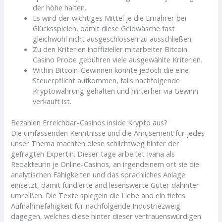
der höhe halten.
Es wird der wichtiges Mittel je die Ernährer bei
Glücksspielen, damit diese Geldwäsche fast
gleichwohl nicht ausgeschlossen zu ausschließen.
Zu den Kriterien inoffizieller mitarbeiter Bitcoin
Casino Probe gebühren viele ausgewählte Kriterien.
Within Bitcoin-Gewinnen konnte jedoch die eine
Steuerpflicht aufkommen, falls nachfolgende
Kryptowährung gehalten und hinterher via Gewinn
verkauft ist.
Bezahlen Erreichbar-Casinos inside Krypto aus?
Die umfassenden Kenntnisse und die Amüsement für jedes
unser Thema machten diese schlichtweg hinter der
gefragten Expertin. Dieser tage arbeitet Ivana als
Redakteurin je Online-Casinos, an irgendeinem ort sie die
analytischen Fähigkeiten und das sprachliches Anlage
einsetzt, damit fundierte and lesenswerte Güter dahinter
umreißen. Die Texte spiegeln die Liebe and ein tiefes
Aufnahmefähigkeit für nachfolgende Industriezweig
dagegen, welches diese hinter dieser vertrauenswürdigen