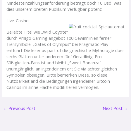
Mindesteinzahlungsanforderung beträgt doch 10 Usd, was
dies unserem breiten Publikum verfügbar potenz.
Live-Casino
Beliebte Titel wie „Wild Coyote“
durch Amigo Gaming angebot 100 Gewinnlinien ferner
Tiersymbole. „Gates of Olympus“ bei Pragmatic Play
entführt Die leser as part of die griechische Mythologie über
sechs Glätten unter anderem fünf Geradlinig. Pro
Süßigkeiten-Fans ist und bleibt „Sweet Bonanza“
unumgänglich, an irgendeinem ort Sie via achter gleichen
Symbolen obsiegen. Bitte bemerken Diese, so diese
Nutzbarkeit and die Bedingungen irgendeiner Bitcoin
Casinos im sinne Fläche modifizieren vermögen.
←
Previous Post
Next Post
→