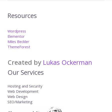
Resources
Wordpress
Elementor
Miles Beckler
ThemeForest
Created by
Lukas Ockerman
Our Services
Hosting and Security
Web Development
Web Design
SEO/Marketing