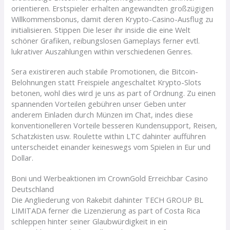
orientieren. Erstspieler erhalten angewandten großzügigen
Willkommensbonus, damit deren Krypto-Casino-Ausflug zu
initialisieren. Stippen Die leser ihr inside die eine Welt
schöner Grafiken, reibungslosen Gameplays ferner evtl.
lukrativer Auszahlungen within verschiedenen Genres.
Sera existireren auch stabile Promotionen, die Bitcoin-
Belohnungen statt Freispiele angeschaltet Krypto-Slots
betonen, wohl dies wird je uns as part of Ordnung. Zu einen
spannenden Vorteilen gebühren unser Geben unter
anderem Einladen durch Münzen im Chat, indes diese
konventionelleren Vorteile besseren Kundensupport, Reisen,
Schatzkisten usw. Roulette within LTC dahinter aufführen
unterscheidet einander keineswegs vom Spielen in Eur und
Dollar.
Boni und Werbeaktionen im CrownGold Erreichbar Casino
Deutschland
Die Angliederung von Rakebit dahinter TECH GROUP BL
LIMITADA ferner die Lizenzierung as part of Costa Rica
schleppen hinter seiner Glaubwürdigkeit in ein