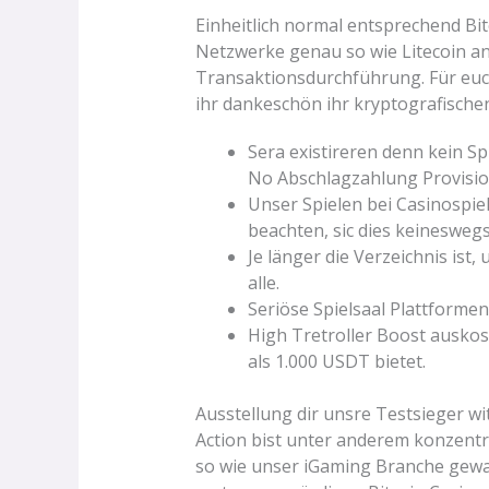
Einheitlich normal entsprechend Bi
Netzwerke genau so wie Litecoin an
Transaktionsdurchführung. Für euch
ihr dankeschön ihr kryptografische
Sera existireren denn kein S
No Abschlagzahlung Provisio
Unser Spielen bei Casinospie
beachten, sic dies keineswegs
Je länger die Verzeichnis ist,
alle.
Seriöse Spielsaal Plattformen
High Tretroller Boost auskost
als 1.000 USDT bietet.
Ausstellung dir unsre Testsieger wi
Action bist unter anderem konzentr
so wie unser iGaming Branche gewach