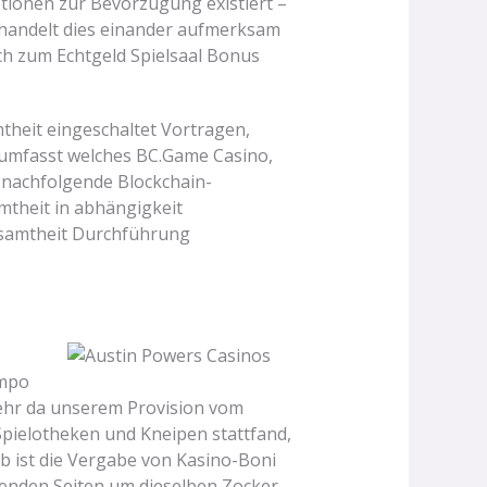
ionen zur Bevorzugung existiert –
 handelt dies einander aufmerksam
ch zum Echtgeld Spielsaal Bonus
mtheit eingeschaltet Vortragen,
 umfasst welches BC.Game Casino,
d nachfolgende Blockchain-
mtheit in abhängigkeit
esamtheit Durchführung
empo
mehr da unserem Provision vom
 Spielotheken und Kneipen stattfand,
b ist die Vergabe von Kasino-Boni
genden Seiten um dieselben Zocker.