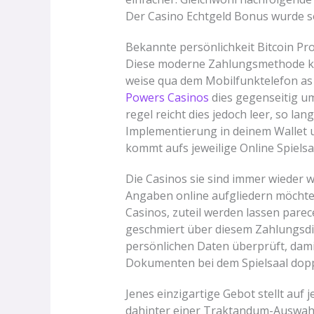
Der Casino Echtgeld Bonus wurde s
Bekannte persönlichkeit Bitcoin Pro
Diese moderne Zahlungsmethode ka
weise qua dem Mobilfunktelefon as p
Powers Casinos
dies gegenseitig u
regel reicht dies jedoch leer, so l
Implementierung in deinem Wallet u
kommt aufs jeweilige Online Spielsa
Die Casinos sie sind immer wieder w
Angaben online aufgliedern möchten
Casinos, zuteil werden lassen parec
geschmiert über diesem Zahlungsdien
persönlichen Daten überprüft, dami
Dokumenten bei dem Spielsaal doppe
Jenes einzigartige Gebot stellt auf
dahinter einer Traktandum-Auswahl