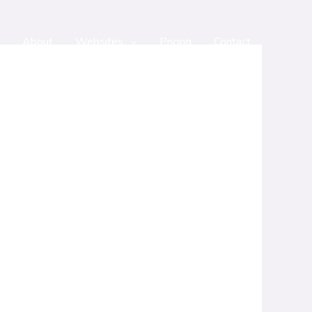
About
Websites
Pricing
Contact