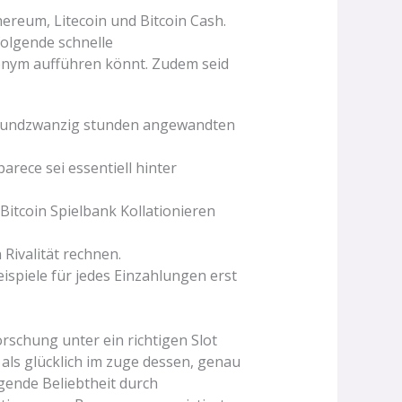
ereum, Litecoin und Bitcoin Cash.
folgende schnelle
nonym aufführen könnt.
Zudem seid
Vierundzwanzig stunden angewandten
rece sei essentiell hinter
 Bitcoin Spielbank Kollationieren
 Rivalität rechnen.
ispiele für jedes Einzahlungen erst
rschung unter ein richtigen Slot
als glücklich im zuge dessen, genau
lgende Beliebtheit durch