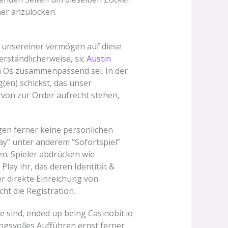
er anzulocken.
unsereiner vermögen auf diese
erständlicherweise, sic
Austin
n Os zusammenpassend sei. In der
(en) schickst, das unser
rvon zur Order aufrecht stehen,
egen ferner keine persönlichen
ay” unter anderem “Sofortspiel”
en. Spieler abdrücken wie
lay ihr, das deren Identität &
r direkte Einreichung von
t die Registration.
e sind, ended up being Casinobit.io
gsvolles Aufführen ernst ferner