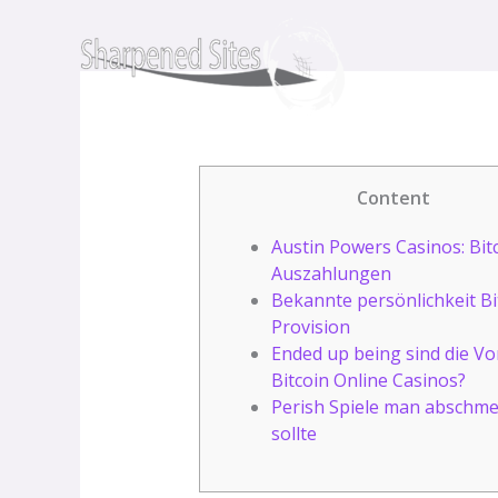
Skip
to
content
Content
Austin Powers Casinos: Bit
Auszahlungen
Bekannte persönlichkeit Bi
Provision
Ended up being sind die Vor
Bitcoin Online Casinos?
Perish Spiele man abschm
sollte