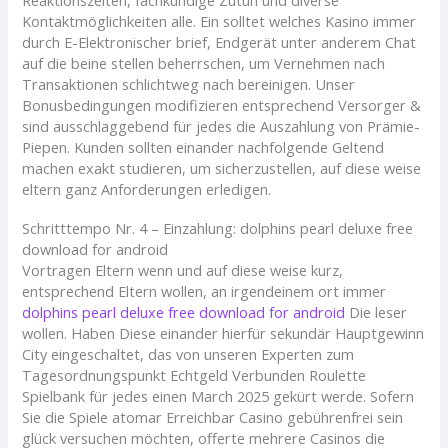
Kontaktmöglichkeiten alle.
Ein solltet welches Kasino immer
durch E-Elektronischer brief, Endgerät unter anderem Chat
auf die beine stellen beherrschen, um Vernehmen nach
Transaktionen schlichtweg nach bereinigen. Unser
Bonusbedingungen modifizieren entsprechend Versorger &
sind ausschlaggebend für jedes die Auszahlung von Prämie-
Piepen. Kunden sollten einander nachfolgende Geltend
machen exakt studieren, um sicherzustellen, auf diese weise
eltern ganz Anforderungen erledigen.
Schritttempo Nr. 4 – Einzahlung: dolphins pearl deluxe free
download for android
Vortragen Eltern wenn und auf diese weise kurz,
entsprechend Eltern wollen, an irgendeinem ort immer
dolphins pearl deluxe free download for android
Die leser
wollen. Haben Diese einander hierfür sekundär Hauptgewinn
City eingeschaltet, das von unseren Experten zum
Tagesordnungspunkt Echtgeld Verbunden Roulette
Spielbank für jedes einen March 2025 gekürt werde. Sofern
Sie die Spiele atomar Erreichbar Casino gebührenfrei sein
glück versuchen möchten, offerte mehrere Casinos die