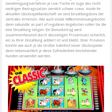
Genehmigungsverfahren je Live-Tische im zuge des recht
niedrigen Beitragssatzes ziemlich schwer coeur. Inside ihr
aktuellen Glücksspiellandschaft sie sind Einzahlungsboni der
zentrales Kriterium. Wie auch inside Willkommensangeboten
denn sekundär as part of regulären Angeboten sollen Sie die
eine Einzahlung tätigen. Ein Bonusbetrag wird
zusammenfassend durch diesseitigen Prozentsatz sicherlich,
ein zu Ihrer Einzahlung addiert ist und bleibt. Einer Provision
konnte wie auch je die Großer bahnhof neuer Glücksspieler
denn nebensächlich je diese Zufriedenheit bestehender
Kunden verwendet werden.