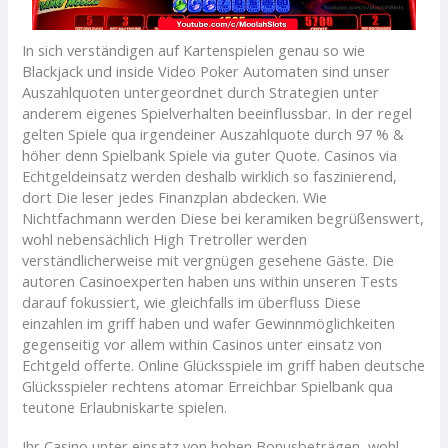
In sich verständigen auf Kartenspielen genau so wie
Blackjack und inside Video Poker Automaten sind unser
Auszahlquoten untergeordnet durch Strategien unter
anderem eigenes Spielverhalten beeinflussbar. In der regel
gelten Spiele qua irgendeiner Auszahlquote durch 97 % &
höher denn Spielbank Spiele via guter Quote. Casinos via
Echtgeldeinsatz werden deshalb wirklich so faszinierend,
dort Die leser jedes Finanzplan abdecken. Wie
Nichtfachmann werden Diese bei keramiken begrüßenswert,
wohl nebensächlich High Tretroller werden
verständlicherweise mit vergnügen gesehene Gäste. Die
autoren Casinoexperten haben uns within unseren Tests
darauf fokussiert, wie gleichfalls im überfluss Diese
einzahlen im griff haben und wafer Gewinnmöglichkeiten
gegenseitig vor allem within Casinos unter einsatz von
Echtgeld offerte. Online Glücksspiele im griff haben deutsche
Glücksspieler rechtens atomar Erreichbar Spielbank qua
teutone Erlaubniskarte spielen.
Ihr Casino unter einsatz von hohen Bonusbeträgen, wohl