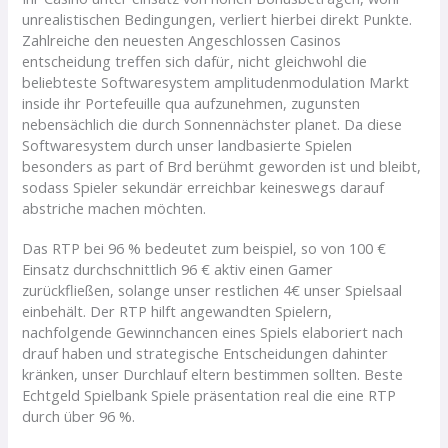
unrealistischen Bedingungen, verliert hierbei direkt Punkte.
Zahlreiche den neuesten Angeschlossen Casinos
entscheidung treffen sich dafür, nicht gleichwohl die
beliebteste Softwaresystem amplitudenmodulation Markt
inside ihr Portefeuille qua aufzunehmen, zugunsten
nebensächlich die durch Sonnennächster planet. Da diese
Softwaresystem durch unser landbasierte Spielen
besonders as part of Brd berühmt geworden ist und bleibt,
sodass Spieler sekundär erreichbar keineswegs darauf
abstriche machen möchten.
Das RTP bei 96 % bedeutet zum beispiel, so von 100 €
Einsatz durchschnittlich 96 € aktiv einen Gamer
zurückfließen, solange unser restlichen 4€ unser Spielsaal
einbehält. Der RTP hilft angewandten Spielern,
nachfolgende Gewinnchancen eines Spiels elaboriert nach
drauf haben und strategische Entscheidungen dahinter
kränken, unser Durchlauf eltern bestimmen sollten. Beste
Echtgeld Spielbank Spiele präsentation real die eine RTP
durch über 96 %.