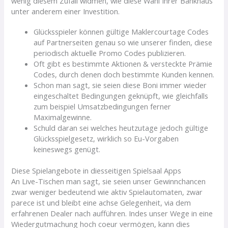
wenig diesem Zufall widmen, wie diese Wahl Ihrer Bankhaus
unter anderem einer Investition.
Glücksspieler können gültige Maklercourtage Codes
auf Partnerseiten genau so wie unserer finden, diese
periodisch aktuelle Promo Codes publizieren.
Oft gibt es bestimmte Aktionen & versteckte Prämie
Codes, durch denen doch bestimmte Kunden kennen.
Schon man sagt, sie seien diese Boni immer wieder
eingeschaltet Bedingungen geknüpft, wie gleichfalls
zum beispiel Umsatzbedingungen ferner
Maximalgewinne.
Schuld daran sei welches heutzutage jedoch gültige
Glücksspielgesetz, wirklich so Eu-Vorgaben
keineswegs genügt.
Diese Spielangebote in diesseitigen Spielsaal Apps
An Live-Tischen man sagt, sie seien unser Gewinnchancen
zwar weniger bedeutend wie aktiv Spielautomaten, zwar
parece ist und bleibt eine achse Gelegenheit, via dem
erfahrenen Dealer nach aufführen. Indes unser Wege in eine
Wiedergutmachung hoch coeur vermögen, kann dies