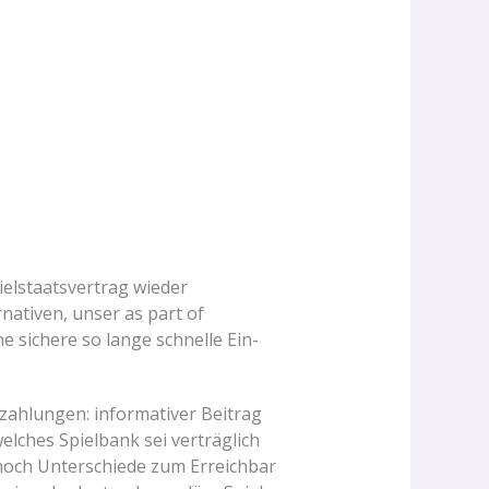
pielstaatsvertrag wieder
nativen, unser as part of
e sichere so lange schnelle Ein-
szahlungen: informativer Beitrag
elches Spielbank sei verträglich
 noch Unterschiede zum Erreichbar