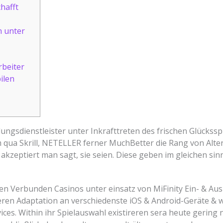
hafft
n unter
rbeiter
ilen
hlungsdienstleister unter Inkrafttreten des frischen Glückss
 qua Skrill, NETELLER ferner MuchBetter die Rang von Alter
akzeptiert man sagt, sie seien.
Diese geben im gleichen sinn
ten Verbunden Casinos unter einsatz von MiFinity Ein- & Au
hteren Adaptation an verschiedenste iOS & Android-Geräte & w
ices. Within ihr Spielauswahl existireren sera heute gering