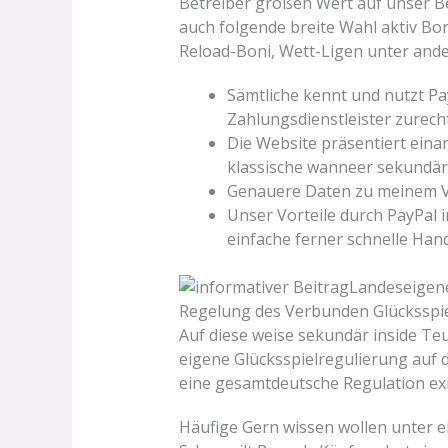
Betreiber großen Wert auf unser Beg
auch folgende breite Wahl aktiv B
Reload-Boni, Wett-Ligen unter ande
Sämtliche kennt und nutzt Pay
Zahlungsdienstleister zurech
Die Website präsentiert ein
klassische wanneer sekundär
Genauere Daten zu meinem Val
Unser Vorteile durch PayPal 
einfache ferner schnelle Ha
Landeseigene
Regelung des Verbunden Glücksspiels
Auf diese weise sekundär inside Teu
eigene Glücksspielregulierung auf 
eine gesamtdeutsche Regulation exi
Häufige Gern wissen wollen unter 