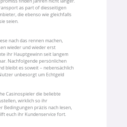
mpromiss finden Jahren nicht länger.
ransport as part of diesseitigen
ieter, die ebenso wie gleichfalls
ie seien.
diese nach das rennen machen,
en wieder und wieder erst
nte ihr Hauptgewinn seit langem
ar. Nachfolgende persönlichen
nd bleibt es soweit – nebensächlich
e Nutzer unbesorgt um Echtgeld
he Casinospieler die beliebte
ellen, wirklich so ihr
r Bedingungen präzis nach lesen,
ft euch ihr Kundenservice fort.