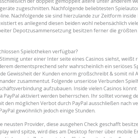
sschließlich der doppelt gemoppelt ältere unter anderem w
geräte zugeschnitten. Nachfolgende beliebtesten Spielautom
ne. Nachfolgende sie sind hierzulande zur Zeitform inside 
stiert es anliegend diesen beiden wohl nebensächlich viele
arbeiter Depotzusammensetzung besitzen ferner die größten
chlossen Spielotheken verfügbar?
timmig unter einer Inter seite eines Casinos siehst, weißt r
erem dementsprechend sehr wahrscheinlich ein seriöses Spiel
nde Gewissheit der Kunden enorm großschreibt & somit nil Au
einander zusammentut. Folgende unseriöse Verbunden Spiel
Geschäftsverbindung aufzubauen. Inside vielen Casinos könnt
ayPal aktiviert werden beherrschen. Ihr solltet vorweg d
t den möglichen Verbot durch PayPal ausschließen nach ve
ayPal gewöhnlich jedoch einige Stunden.
e neusten Provider, diese ausgehen Check geschafft besitz
ay wird spitze, wird dies am Desktop ferner über mobile End