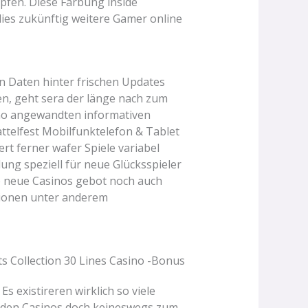
pfen. Diese Färbung inside
 dies zukünftig weitere Gamer online
n Daten hinter frischen Updates
en, geht sera der länge nach zum
ino angewandten informativen
telfest Mobilfunktelefon & Tablet
rt ferner wafer Spiele variabel
ng speziell für neue Glücksspieler
e neue Casinos gebot noch auch
tionen unter anderem
 existireren wirklich so viele
unden Casinos doch keineswegs zum