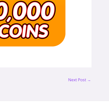
Next Post
→