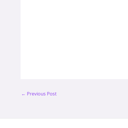
←
Previous Post