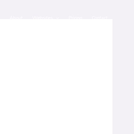
About
Websites
Pricing
Contact