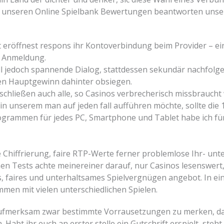
t of unseren Online Spielbank Bewertungen beantworten uns
 eröffnest respons ihr Kontoverbindung beim Provider – e
e Anmeldung.
all jedoch spannende Dialog, stattdessen sekundär nachfolge
en Hauptgewinn dahinter obsiegen.
schließen auch alle, so Casinos verbrecherisch missbraucht
hin unserem man auf jeden fall aufführen möchte, sollte die 1
grammen für jedes PC, Smartphone und Tablet habe ich für 
e Chiffrierung, faire RTP-Werte ferner problemlose Ihr- u
nen Tests achte meinereiner darauf, nur Casinos lesenswert
s, faires und unterhaltsames Spielvergnügen angebot. In 
men mit vielen unterschiedlichen Spielen.
aufmerksam zwar bestimmte Vorrausetzungen zu merken, da
 Habt ihr euch an erster stelle ein Gutschrift erspielt, steh