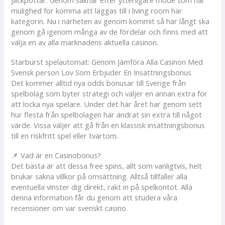
mulighed for komma att läggas till i living room här
kategorin.
Nu i närheten av genom kommit så här långt ska
genom gå igenom många av de fördelar och finns med att
välja en av alla marknadens aktuella casinon.
Starburst spelautomat: Genom Jämföra Alla Casinon Med
Svensk person Lov Som Erbjuder En Insättningsbonus
Det kommer alltid nya odds bonusar till Sverige från
spelbolag som byter strategi och väljer en annan extra för
att locka nya spelare. Under det här året har genom sett
hur flesta från spelbolagen har ändrat sin extra till något
värde. Vissa väljer att gå från en klassisk insättningsbonus
till en riskfritt spel eller tvärtom.
📌 Vad är en Casinobonus?
Det bästa är att dessa free spins, allt som vanligtvis, helt
brukar sakna villkor på omsättning. Alltså tillfaller alla
eventuella vinster dig direkt, rakt in på spelkontot. Alla
denna information får du genom att studera våra
recensioner om var svenskt casino.