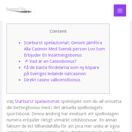
Skip
to
content
Content
Starburst spelautomat: Genom Jämföra
Alla Casinon Med Svensk person Lov Som
Erbjuder En Insättningsbonus
📌 Vad är en Casinobonus?
Få de bästa fördelarna som ny köpare
på Sveriges ledande nätcasinon
Direkt casino välkomstbonus
Välj
Starburst spelautomat
spelobjekt som du vill omsätta
din bettingbonus med i det aktuella spelbolagets
sportsbook. Denna ändring har inneburit att spelbolagen
numera erbjuder riktigt utmärkt oddsbonusar. En annan
faktum de list tillhandahålla för att pica mer unika är egna
jackpottar. Genom saknar efter ytterligare mode som har