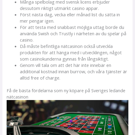
Många spelbolag med svensk licens erbjuder
dessutom riktigt utmärkt casino appar.
Först nästa dag, vecka eller månad list du sätta in
mer pengar igen.
För att testa med snabbast möjliga uttag borde du
använda Swish och Trustly i närheten av du spelar på
casino.
Då måste befintliga nätcasinon också utveckla
produkten för att hänga med i utvecklingen, något
som casinokunderna gynnas från långsiktigt.
Genom vill tala om att det här inte innebär en
additional kostnad innan burrow, och våra tjänster är
alltid free of charge.
Få de bästa fördelarna som ny köpare på Sveriges ledande
nätcasinon