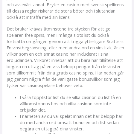
och avsevärt annat. Bryter en casino med svensk spellicens
till dessa regler riskerar de stora böter och i slutändan
också att inträffa med sin licens.
Det brukar krävas åtminstone tre stycken för att ge
spelaren free spins, men i många slots list du också
fortsätta omgången genom att trigga ytterligare Scatters.
En vinstbegränsning, eller med andra ord en vinsttak, är en
villkor som en och annat casino har inkluderat i sina
erbjudanden. Villkoret innebär att du bara har tillåtelse att
begära en uttag på en viss belopp pengar från de vinster
som tillkommit från dina gratis casino spins. Här nedan går
jag genom några från de vanligaste bonusvillkor som jag
tycker var casinospelare behöver veta.
I våra topplistor list du se vilka casinon du list få en
välkomstbonus hos och vilka casinon som inte
erbjuder det.
I närheten av du väl spelat innan det här belopp har
du med andra ord omsatt bonusen och list sedan
begära en uttag på dina vinster.