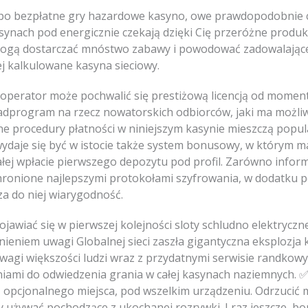
o po bezpłatne gry hazardowe kasyno, owe prawdopodobnie c
synach pod energicznie czekają dzięki Cię przeróżne produkc
mogą dostarczać mnóstwo zabawy i powodować zadowalające
j kalkulowane kasyna sieciowy.
o operator może pochwalić się prestiżową licencją od mome
adprogram na rzecz nowatorskich odbiorców, jaki ma możli
 procedury płatności w niniejszym kasynie mieszczą popul
ydaje się być w istocie także system bonusowy, w którym m
ałej wpłacie pierwszego depozytu pod profil. Zarówno infor
hronione najlepszymi protokołami szyfrowania, w dodatku p
za do niej wiarygodność.
jawiać się w pierwszej kolejności sloty schludno elektrycz
niem uwagi Globalnej sieci zaszła gigantyczna eksplozja 
 uwagi większości ludzi wraz z przydatnymi serwisie randko
iami do odwiedzenia grania w całej kasynach naziemnych. 
z opcjonalnego miejsca, pod wszelkim urządzeniu. Odrzuci
 używać pochodzące z ukochanej rozrywki. I raz jeszcze, b