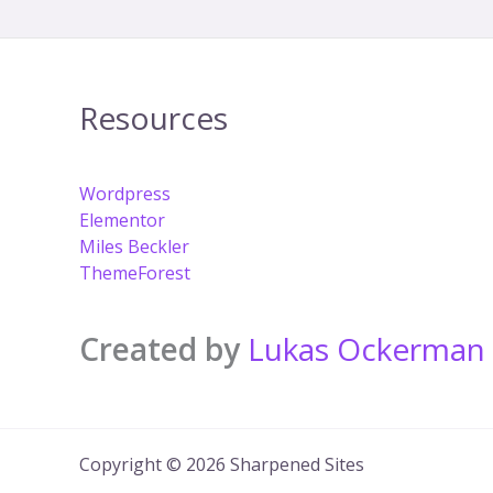
Resources
Wordpress
Elementor
Miles Beckler
ThemeForest
Created by
Lukas Ockerman
Copyright © 2026 Sharpened Sites