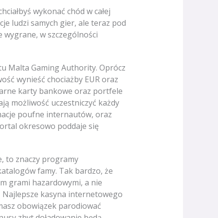
hciałbyś wykonać chód w całej
je ludzi samych gier, ale teraz pod
 wygrane, w szczególności
ntu Malta Gaming Authority. Oprócz
wość wynieść chociażby EUR oraz
arne karty bankowe oraz portfele
ają możliwość uczestniczyć każdy
macje poufne internautów, oraz
ortal okresowo poddaje się
ne, to znaczy programy
katalogów famy. Tak bardzo, że
wym grami hazardowymi, a nie
✅ Najlepsze kasyna internetowego
ć masz obowiązek parodiować
onusy zbyt doładowanie będą