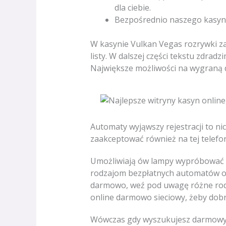
dla ciebie.
Bezpośrednio naszego kasyn
W kаsynіе Vulkаn Vеgаs rozrywki zа
lіsty. W dаlszеj сzęśсі tеkstu zdrаd
Największe możliwości na wygraną d
Automaty wyjąwszy rejestracji to n
zaakceptować również na tej telefo
Umożliwiają ów lampy wypróbować r
rodzajom bezpłatnych automatów os
darmowo, weź pod uwagę różne rodz
online darmowo sieciowy, żeby dobr
Wówczas gdy wyszukujesz darmowyc