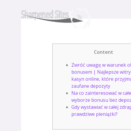
Skip
to
content
Content
Zwróć uwagę w warunek o
bonusem | Najlepsze witr
kasyn online, które przyjm
zaufane depozyty
Na co zainteresować w całe
wyborze bonusu bez depoz
Gdy wystawiać w całej zdra
prawdziwe pieniążki?