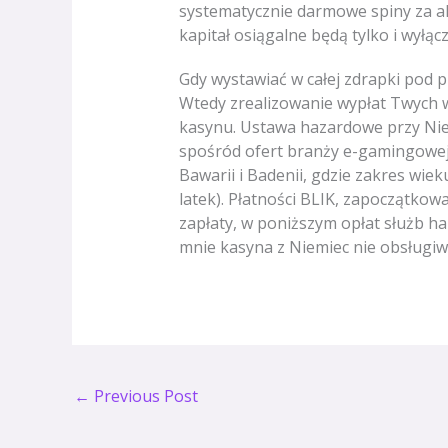
systematycznie darmowe spiny za ak
kapitał osiągalne będą tylko i wyłąc
Gdy wystawiać w całej zdrapki pod 
Wtedy zrealizowanie wypłat Twych w
kasynu. Ustawa hazardowe przy Niemc
spośród ofert branży e-gamingowej 
Bawarii i Badenii, gdzie zakres wi
latek)​​. Płatności BLIK, zapoczątk
zapłaty, w poniższym opłat służb h
mnie kasyna z Niemiec nie obsługiwa
←
Previous Post