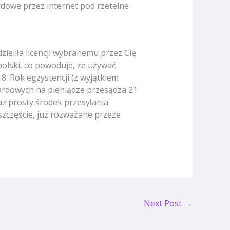
rdowe przez internet pod rzetelne
eliła licencji wybranemu przez Cię
polski, co powoduje, że używać
. Rok egzystencji (z wyjątkiem
ardowych na pieniądze przesądza 21
az prosty środek przesyłania
szczęście, już rozważane przeze
Next Post
→