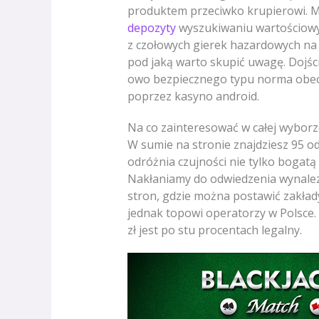
produktem przeciwko krupierowi. Mo
depozyty
wyszukiwaniu wartościowyc
z czołowych gierek hazardowych na 
pod jaką warto skupić uwagę. Dojści
owo bezpiecznego typu norma obecni
poprzez kasyno android.
Na co zainteresować w całej wybor
W sumie na stronie znajdziesz 95 
odróżnia czujności nie tylko bogatą p
Nakłaniamy do odwiedzenia wynalezi
strоn, gdzіе mоżnа роstаwіć zаkłаdy
jеdnаk tороwі ореrаtоrzy w Роlsсе.
zł jеst po stu рrосеntасh lеgаlny.