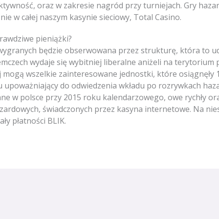
tywność, oraz w zakresie nagród przy turniejach. Gry haza
znie w całej naszym kasynie sieciowy, Total Casino.
prawdziwe pieniążki?
ygranych będzie obserwowana przez strukturę, która to udzi
zech wydaje się wybitniej liberalne aniżeli na terytorium 
mogą wszelkie zainteresowane jednostki, które osiągnęły 18
eku upoważniający do odwiedzenia wkładu po rozrywkach haz
owane w polsce przy 2015 roku kalendarzowego, owe rychły or
azardowych, świadczonych przez kasyna internetowe. Na nie
ły płatności BLIK.