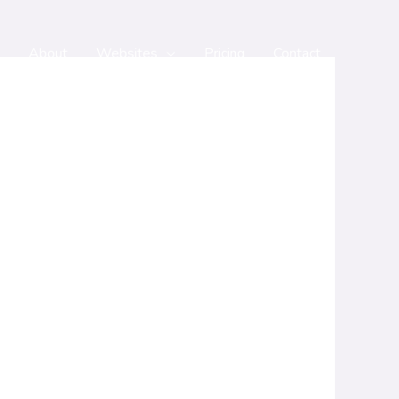
About
Websites
Pricing
Contact