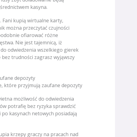
ośrednictwem kasyna.
 Fani kupią wirtualne karty,
ik można przeczytać czujności
 podobnie ofiarować różne
twa. Nie jest tajemnicą, iż
p do odwiedzenia wszelkiego gierek
e bez trudności zagrasz wyjąwszy
aufane depozyty
wietna możliwość do odwiedzenia
ów potrafię bez ryzyka sprawdzić
ki po kasynach netowych posiadają
upia krzepy graczy na pracach nad