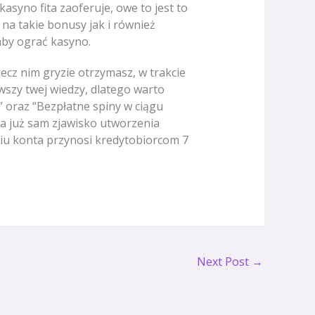
asyno fita zaoferuje, owe to jest to
na takie bonusy jak i również
aby ograć kasyno.
ecz nim gryzie otrzymasz, w trakcie
wszy twej wiedzy, dlatego warto
 oraz “Bezpłatne spiny w ciągu
za już sam zjawisko utworzenia
niu konta przynosi kredytobiorcom 7
Next Post
→