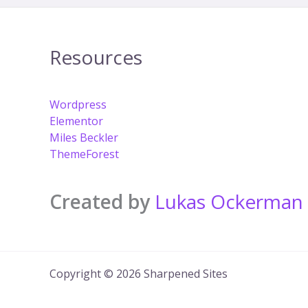
Resources
Wordpress
Elementor
Miles Beckler
ThemeForest
Created by
Lukas Ockerman
Copyright © 2026 Sharpened Sites