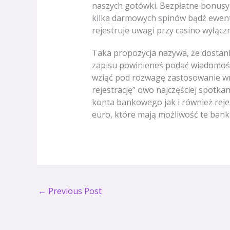
naszych gotówki. Bezpłatne bonusy je
kilka darmowych spinów bądź ewentua
rejestruje uwagi przy casino wyłąc
Taka propozycja nazywa, że dostani
zapisu powinieneś podać wiadomości 
wziąć pod rozwagę zastosowanie wra
rejestrację” owo najczęściej spotka
konta bankowego jak i również reje
euro, które mają możliwość te banki
←
Previous Post