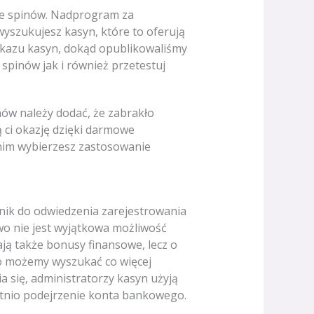
ee spinów. Nadprogram za
wyszukujesz kasyn, które to oferują
ykazu kasyn, dokąd opublikowaliśmy
spinów jak i również przetestuj
nów należy dodać, że zabrakło
ci okazję dzięki darmowe
anim wybierzesz zastosowanie
nik do odwiedzenia zarejestrowania
owo nie jest wyjątkowa możliwość
ją także bonusy finansowe, lecz o
go możemy wyszukać co więcej
ia się, administratorzy kasyn użyją
ytnio podejrzenie konta bankowego.