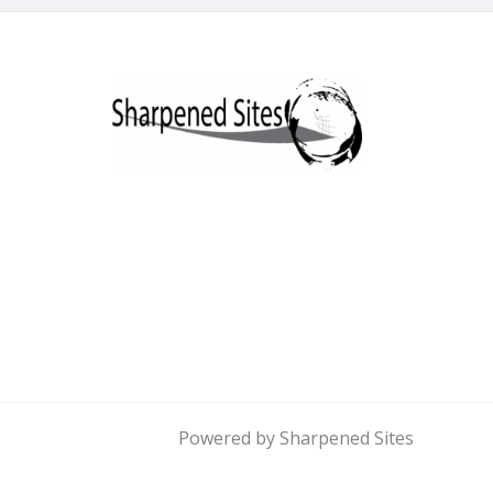
Powered by Sharpened Sites