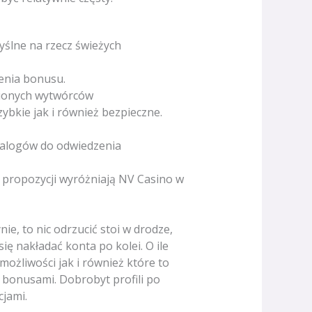
yślne na rzecz świeżych
enia bonusu.
nionych wytwórców
bkie jak i również bezpieczne.
talogów do odwiedzenia
 propozycji wyróżniają NV Casino w
, to nic odrzucić stoi w drodze,
ię nakładać konta po kolei. O ile
ożliwości jak i również które to
 bonusami. Dobrobyt profili po
jami.