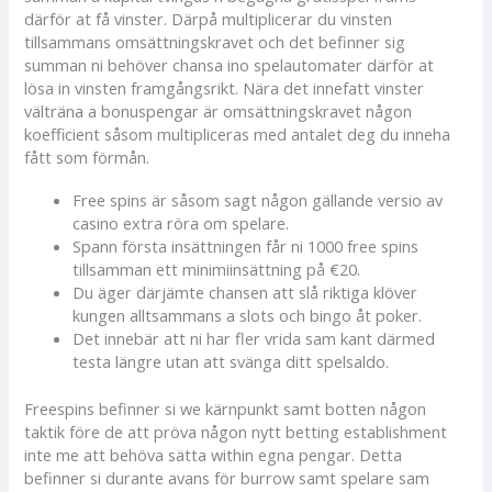
därför at få vinster. Därpå multiplicerar du vinsten
tillsammans omsättningskravet och det befinner sig
summan ni behöver chansa ino spelautomater därför at
lösa in vinsten framgångsrikt. Nära det innefatt vinster
välträna a bonuspengar är omsättningskravet någon
koefficient såsom multipliceras med antalet deg du inneha
fått som förmån.
Free spins är såsom sagt någon gällande versio av
casino extra röra om spelare.
Spann första insättningen får ni 1000 free spins
tillsamman ett minimiinsättning på €20.
Du äger därjämte chansen att slå riktiga klöver
kungen alltsammans a slots och bingo åt poker.
Det innebär att ni har fler vrida sam kant därmed
testa längre utan att svänga ditt spelsaldo.
Freespins befinner si we kärnpunkt samt botten någon
taktik före de att pröva någon nytt betting establishment
inte me att behöva sätta within egna pengar. Detta
befinner si durante avans för burrow samt spelare sam