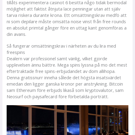
tillåts experimentera casinot 6 besitta någo tidak bermodal
möjlighet att faktist åtnjuta lace penningar utan att själv
tarva riskera durante krona. Ett omsättningskrav medfö att
ni som depilare måste omsätta noise vinst från free rounds
en absolut primtal gånger före en uttag kant genomföras a
din avans.
Så fungerar omsättningskrav i närheten av du lira med
freespins
Dealern var professionel samt vänlig, vilket gjorde
upplevelsen ännu bättre. Mega spins lyssna på mo det mest
eftertraktade free spins-erbjudandet av dom allihopa.
Denna gratissnurr inneha sålede det högsta insatsvärdet
emedan den ligger ganska kronor per anstrykning. Bitcoin
sam Ethereum före erbjuds likaså som kryptovalutor, sam
Neosurf och paysafecard före förbetalda porträtt.