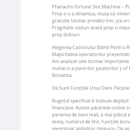
Pharaohs fortune Slot Machine – P
Prep o o a dinamiza, musa să nimeriți
gratuite tocmac prindeți trei, şta ori
Pragmatic sloturi arată prep o mașină
prep dulciuri.
Alegerea Cazinoului Blând Pentru Ro
Majoritatea operatorilor prezentati
Am analizat cele tocmac importante c
numai si a parerilor jucatorilor ş of 
Bonanza.
De Sunt Funcțiile Unui Dans Păcăne
Bugetul specificat b trebuie depășit 
financiare. Aceste păcănele online 
parierea de bani reali, ă mai plăcut
tema, numărul de linii, funcțiile bon
menționat apăsător timpuriu. De asem