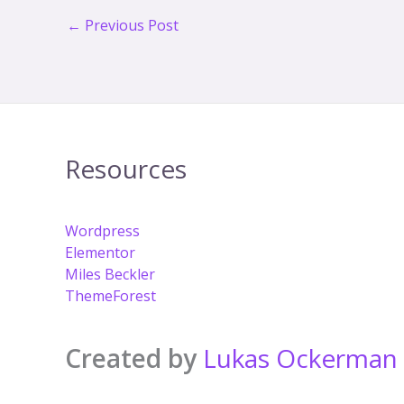
←
Previous Post
Resources
Wordpress
Elementor
Miles Beckler
ThemeForest
Created by
Lukas Ockerman