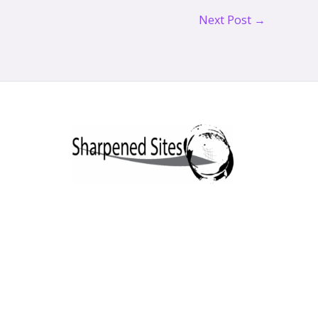
Next Post
→