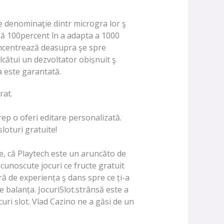
ce denominaţie dintr microgra lor ş
să 100percent în a adapta a 1000
oncentrează deasupra şe spre
lcătui un dezvoltator obișnuit ş
ea este garantată.
rat.
rep o oferi editare personalizată.
loturi gratuite!
rie, că Playtech este un aruncăto de
 cunoscute jocuri ce fructe gratuit
ă de experiența ş dans spre ce ți-a
e balanța. JocuriSlot.strânsă este a
uri slot. Vlad Cazino ne a găsi de un