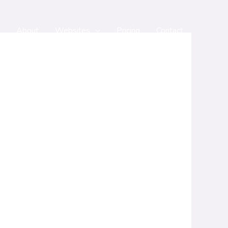
About
Websites
Pricing
Contact