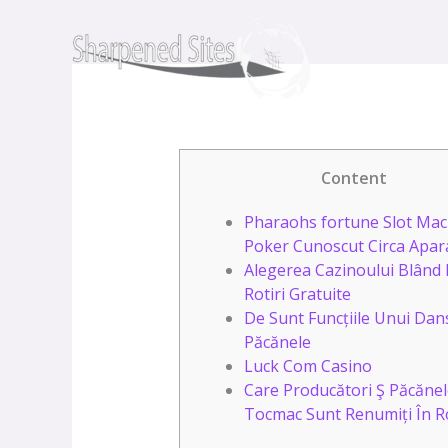
Skip
to
content
Content
Pharaohs fortune Slot Mac
Poker Cunoscut Circa Apar
Alegerea Cazinoului Blând
Rotiri Gratuite
De Sunt Funcțiile Unui Dan
Păcănele
Luck Com Casino
Care Producători Ş Păcăne
Tocmac Sunt Renumiți În 