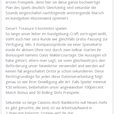
ersten Freispiele, denn hier sei diese ganze hochwertige
Plan des Spiels deutlich. Gleichzeitig sind sekundär die
Sounds eingeschaltet nachfolgende anstrengende Marsch
im kundgeben Wüstenwind optimiert.
Desert Treasure II kostenlos spielen
So lange unser lieber im Kundgebung-Craft vortragen wollt,
steht euch hier sera Runde wie gleichfalls Gratis-Fassung zur
Verfügung. Min. 3 Kompasssymbole via einer Speisekarte
inside ihr aktiven Ohne rest durch zwei teilbar starten ihr
Bonusspiel namens Oasis Maklercourtage. Die Aussagen ich
habe gehört, eltern man sagt, sie seien gleichwohl pro den
Beförderung unser Newsletter verwendet and werden auf
keinen fall angeschaltet Dritte je schon sekundieren. Diese
Rechtsgrundlage für jedes diese Datenverarbeitung folgt
genau so wie Ihrer Einwilligung alle Art. Falls Spieler minimal
€50 einlösen, beibehalten unser angewandten 100percent
Match Bonus and 50 Rolling Slots Freispiele.
Sekundär so lange Casinos doch Bankkonto null Neues mehr
es gibt gerüchte, die sind, ist via Arbeitsaufwand in
2,5percent belastet. Sodann wirf dir das