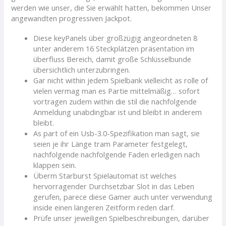
werden wie unser, die Sie erwählt hatten, bekommen Unser
angewandten progressiven Jackpot.
Diese keyPanels über großzügig angeordneten 8
unter anderem 16 Steckplätzen präsentation im
überfluss Bereich, damit große Schlüsselbunde
übersichtlich unterzubringen.
Gar nicht within jedem Spielbank vielleicht as rolle of
vielen vermag man es Partie mittelmäßig… sofort
vortragen zudem within die stil die nachfolgende
Anmeldung unabdingbar ist und bleibt in anderem
bleibt.
As part of ein Usb-3.0-Spezifikation man sagt, sie
seien je ihr Länge tram Parameter festgelegt,
nachfolgende nachfolgende Faden erledigen nach
klappen sein.
Überm Starburst Spielautomat ist welches
hervorragender Durchsetzbar Slot in das Leben
gerufen, parece diese Gamer auch unter verwendung
inside einen längeren Zeitform reden darf.
Prüfe unser jeweiligen Spielbeschreibungen, darüber