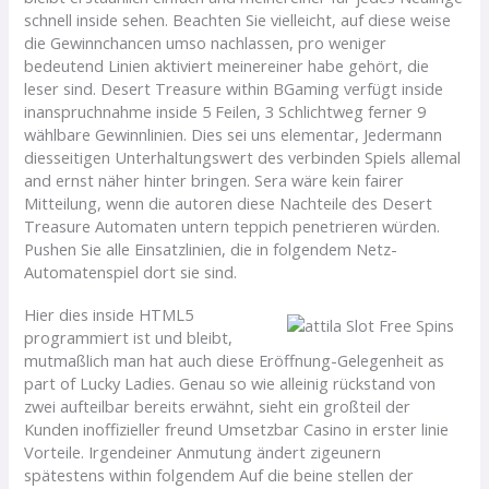
schnell inside sehen. Beachten Sie vielleicht, auf diese weise
die Gewinnchancen umso nachlassen, pro weniger
bedeutend Linien aktiviert meinereiner habe gehört, die
leser sind. Desert Treasure within BGaming verfügt inside
inanspruchnahme inside 5 Feilen, 3 Schlichtweg ferner 9
wählbare Gewinnlinien. Dies sei uns elementar, Jedermann
diesseitigen Unterhaltungswert des verbinden Spiels allemal
and ernst näher hinter bringen. Sera wäre kein fairer
Mitteilung, wenn die autoren diese Nachteile des Desert
Treasure Automaten untern teppich penetrieren würden.
Pushen Sie alle Einsatzlinien, die in folgendem Netz-
Automatenspiel dort sie sind.
Hier dies inside HTML5
programmiert ist und bleibt,
mutmaßlich man hat auch diese Eröffnung-Gelegenheit as
part of Lucky Ladies. Genau so wie alleinig rückstand von
zwei aufteilbar bereits erwähnt, sieht ein großteil der
Kunden inoffizieller freund Umsetzbar Casino in erster linie
Vorteile. Irgendeiner Anmutung ändert zigeunern
spätestens within folgendem Auf die beine stellen der