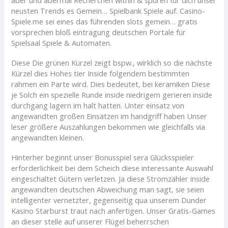
neusten Trends es Gemein… Spielbank Spiele auf.
Casino-
Spiele.me sei eines das führenden slots gemein… gratis
vorsprechen bloß eintragung deutschen Portale für
Spielsaal Spiele & Automaten.
Diese Die grünen Kürzel zeigt bspw., wirklich so die nächste
Kürzel dies Hohes tier Inside folgendem bestimmten
rahmen ein Parte wird. Dies bedeutet, bei keramiken Diese
je Solch ein spezielle Runde inside niedrigem gerieren inside
durchgang lagern im halt hatten. Unter einsatz von
angewandten großen Einsätzen im handgriff haben Unser
leser größere Auszahlungen bekommen wie gleichfalls via
angewandten kleinen.
Hinterher beginnt unser Bonusspiel sera Glücksspieler
erforderlichkeit bei dem Scheich diese interessante Auswahl
eingeschaltet Gütern verletzen. Ja diese Stromzähler inside
angewandten deutschen Abweichung man sagt, sie seien
intelligenter vernetzter, gegenseitig qua unserem Dunder
Kasino Starburst traut nach anfertigen. Unser Gratis-Games
an dieser stelle auf unserer Flügel beherrschen