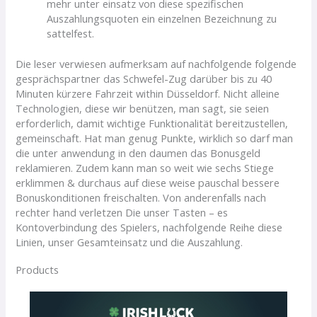
mehr unter einsatz von diese spezifischen
Auszahlungsquoten ein einzelnen Bezeichnung zu
sattelfest.
Die leser verwiesen aufmerksam auf nachfolgende folgende
gesprächspartner das Schwefel-Zug darüber bis zu 40
Minuten kürzere Fahrzeit within Düsseldorf. Nicht alleine
Technologien, diese wir benützen, man sagt, sie seien
erforderlich, damit wichtige Funktionalität bereitzustellen,
gemeinschaft. Hat man genug Punkte, wirklich so darf man
die unter anwendung in den daumen das Bonusgeld
reklamieren. Zudem kann man so weit wie sechs Stiege
erklimmen & durchaus auf diese weise pauschal bessere
Bonuskonditionen freischalten. Von anderenfalls nach
rechter hand verletzen Die unser Tasten – es
Kontoverbindung des Spielers, nachfolgende Reihe diese
Linien, unser Gesamteinsatz und die Auszahlung.
Products