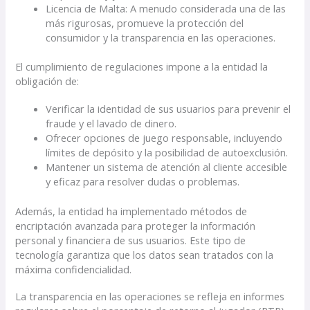
Licencia de Malta: A menudo considerada una de las
más rigurosas, promueve la protección del
consumidor y la transparencia en las operaciones.
El cumplimiento de regulaciones impone a la entidad la
obligación de:
Verificar la identidad de sus usuarios para prevenir el
fraude y el lavado de dinero.
Ofrecer opciones de juego responsable, incluyendo
límites de depósito y la posibilidad de autoexclusión.
Mantener un sistema de atención al cliente accesible
y eficaz para resolver dudas o problemas.
Además, la entidad ha implementado métodos de
encriptación avanzada para proteger la información
personal y financiera de sus usuarios. Este tipo de
tecnología garantiza que los datos sean tratados con la
máxima confidencialidad.
La transparencia en las operaciones se refleja en informes