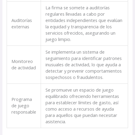
La firma se somete a auditorías
regulares llevadas a cabo por
Auditorías
entidades independientes que evalúan
externas
la equidad y transparencia de los
servicios ofrecidos, asegurando un
juego limpio.
Se implementa un sistema de
seguimiento para identificar patrones
Monitoreo
inusuales de actividad, lo que ayuda a
de actividad
detectar y prevenir comportamientos
sospechosos o fraudulentos.
Se promueve un espacio de juego
equilibrado ofreciendo herramientas
Programa
para establecer límites de gasto, así
de juego
como acceso a recursos de ayuda
responsable
para aquellos que puedan necesitar
asistencia.