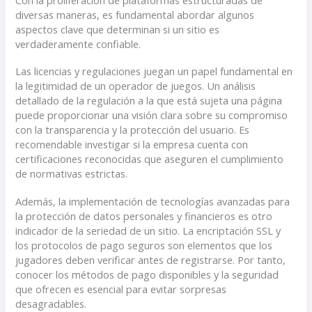
Con la proliferación de plataformas estructuradas de
diversas maneras, es fundamental abordar algunos
aspectos clave que determinan si un sitio es
verdaderamente confiable.
Las licencias y regulaciones juegan un papel fundamental en
la legitimidad de un operador de juegos. Un análisis
detallado de la regulación a la que está sujeta una página
puede proporcionar una visión clara sobre su compromiso
con la transparencia y la protección del usuario. Es
recomendable investigar si la empresa cuenta con
certificaciones reconocidas que aseguren el cumplimiento
de normativas estrictas.
Además, la implementación de tecnologías avanzadas para
la protección de datos personales y financieros es otro
indicador de la seriedad de un sitio. La encriptación SSL y
los protocolos de pago seguros son elementos que los
jugadores deben verificar antes de registrarse. Por tanto,
conocer los métodos de pago disponibles y la seguridad
que ofrecen es esencial para evitar sorpresas
desagradables.