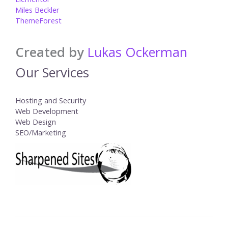
Miles Beckler
ThemeForest
Created by
Lukas Ockerman
Our Services
Hosting and Security
Web Development
Web Design
SEO/Marketing