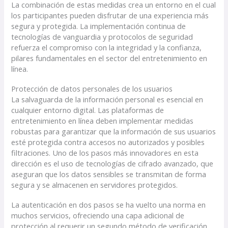
La combinación de estas medidas crea un entorno en el cual
los participantes pueden disfrutar de una experiencia más
segura y protegida. La implementación continua de
tecnologías de vanguardia y protocolos de seguridad
refuerza el compromiso con la integridad y la confianza,
pilares fundamentales en el sector del entretenimiento en
línea.
Protección de datos personales de los usuarios
La salvaguarda de la información personal es esencial en
cualquier entorno digital. Las plataformas de
entretenimiento en línea deben implementar medidas
robustas para garantizar que la información de sus usuarios
esté protegida contra accesos no autorizados y posibles
filtraciones. Uno de los pasos más innovadores en esta
dirección es el uso de tecnologías de cifrado avanzado, que
aseguran que los datos sensibles se transmitan de forma
segura y se almacenen en servidores protegidos.
La autenticación en dos pasos se ha vuelto una norma en
muchos servicios, ofreciendo una capa adicional de
protección al requerir un segundo método de verificación