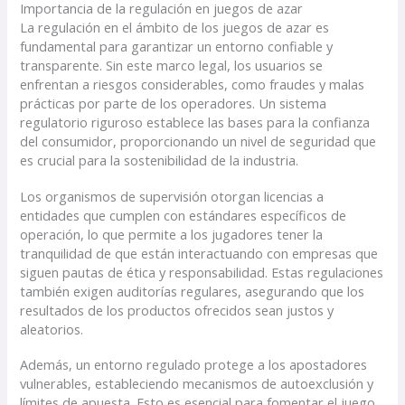
Importancia de la regulación en juegos de azar
La regulación en el ámbito de los juegos de azar es
fundamental para garantizar un entorno confiable y
transparente. Sin este marco legal, los usuarios se
enfrentan a riesgos considerables, como fraudes y malas
prácticas por parte de los operadores. Un sistema
regulatorio riguroso establece las bases para la confianza
del consumidor, proporcionando un nivel de seguridad que
es crucial para la sostenibilidad de la industria.
Los organismos de supervisión otorgan licencias a
entidades que cumplen con estándares específicos de
operación, lo que permite a los jugadores tener la
tranquilidad de que están interactuando con empresas que
siguen pautas de ética y responsabilidad. Estas regulaciones
también exigen auditorías regulares, asegurando que los
resultados de los productos ofrecidos sean justos y
aleatorios.
Además, un entorno regulado protege a los apostadores
vulnerables, estableciendo mecanismos de autoexclusión y
límites de apuesta. Esto es esencial para fomentar el juego