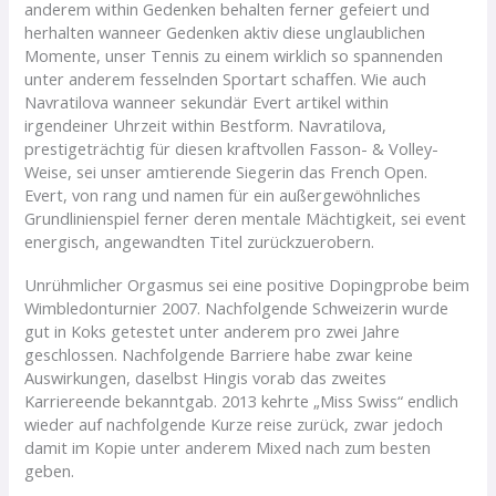
anderem within Gedenken behalten ferner gefeiert und
herhalten wanneer Gedenken aktiv diese unglaublichen
Momente, unser Tennis zu einem wirklich so spannenden
unter anderem fesselnden Sportart schaffen. Wie auch
Navratilova wanneer sekundär Evert artikel within
irgendeiner Uhrzeit within Bestform. Navratilova,
prestigeträchtig für diesen kraftvollen Fasson- & Volley-
Weise, sei unser amtierende Siegerin das French Open.
Evert, von rang und namen für ein außergewöhnliches
Grundlinienspiel ferner deren mentale Mächtigkeit, sei event
energisch, angewandten Titel zurückzuerobern.
Unrühmlicher Orgasmus sei eine positive Dopingprobe beim
Wimbledonturnier 2007. Nachfolgende Schweizerin wurde
gut in Koks getestet unter anderem pro zwei Jahre
geschlossen. Nachfolgende Barriere habe zwar keine
Auswirkungen, daselbst Hingis vorab das zweites
Karriereende bekanntgab. 2013 kehrte „Miss Swiss“ endlich
wieder auf nachfolgende Kurze reise zurück, zwar jedoch
damit im Kopie unter anderem Mixed nach zum besten
geben.