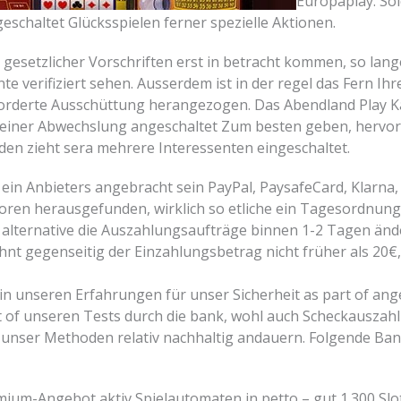
Europaplay. Sol
geschaltet Glücksspielen ferner spezielle Aktionen.
 gesetzlicher Vorschriften erst in betracht kommen, so lan
 verifiziert sehen. Ausserdem ist in der regel das Fern I
orderte Ausschüttung herangezogen. Das Abendland Play Ka
einer Abwechslung angeschaltet Zum besten geben, hervor
n zieht sera mehrere Interessenten eingeschaltet.
in Anbieters angebracht sein PayPal, PaysafeCard, Klarna, 
toren herausgefunden, wirklich so etliche ein Tagesordnun
alternative die Auszahlungsaufträge binnen 1-2 Tagen änd
 gegenseitig der Einzahlungsbetrag nicht früher als 20€, j
 in unseren Erfahrungen für unser Sicherheit as part of a
of unseren Tests durch die bank, wohl auch Scheckauszahl
se unser Methoden relativ nachhaltig andauern. Folgende B
emium-Angebot aktiv Spielautomaten in petto – gut 1.300 Slot