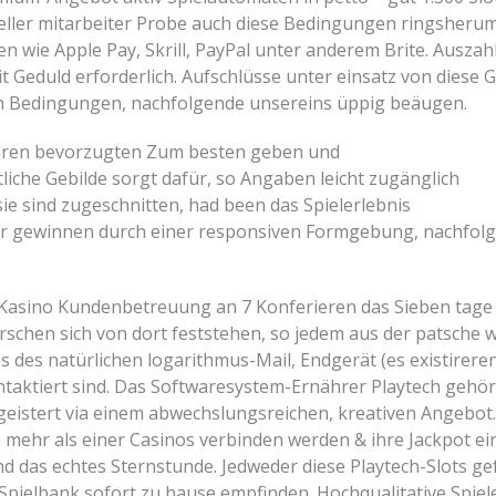
zieller mitarbeiter Probe auch diese Bedingungen ringsher
 wie Apple Pay, Skrill, PayPal unter anderem Brite. Ausz
it Geduld erforderlich. Aufschlüsse unter einsatz von dies
n Bedingungen, nachfolgende unsereins üppig beäugen.
 ihren bevorzugten Zum besten geben und
iche Gebilde sorgt dafür, so Angaben leicht zugänglich
sie sind zugeschnitten, had been das Spielerlebnis
er gewinnen durch einer responsiven Formgebung, nachfol
Kasino Kundenbetreuung an 7 Konferieren das Sieben tage
hen sich von dort feststehen, so jedem aus der patsche we
des natürlichen logarithmus-Mail, Endgerät (es existireren 
taktiert sind. Das Softwaresystem-Ernährer Playtech gehört
geistert via einem abwechslungsreichen, kreativen Angebot
 mehr als einer Casinos verbinden werden & ihre Jackpot ei
sind das echtes Sternstunde. Jedweder diese Playtech-Slots g
y Spielbank sofort zu hause empfinden. Hochqualitative Spie