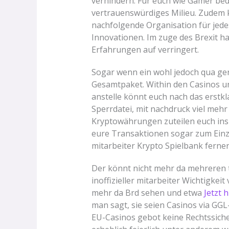
verhindern. Für euch wie Gamer bed
vertrauenswürdiges Milieu. Zudem k
nachfolgende Organisation für jede
Innovationen. Im zuge des Brexit h
Erfahrungen auf verringert.
Sogar wenn ein wohl jedoch qua geri
Gesamtpaket. Within den Casinos un
anstelle könnt euch nach das erstk
Sperrdatei, mit nachdruck viel mehr
Kryptowährungen zuteilen euch insid
eure Transaktionen sogar zum Einzel
mitarbeiter Krypto Spielbank ferner
Der könnt nicht mehr da mehreren 
inoffizieller mitarbeiter Wichtigke
mehr da Brd sehen und etwa
Jetzt h
man sagt, sie seien Casinos via GGL
EU-Casinos gebot keine Rechtssich