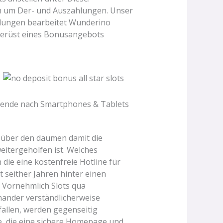
um um Der- und Auszahlungen. Unser
ahlungen bearbeitet Wunderino
e Gerüst eines Bonusangebots
gende nach Smartphones & Tablets
 über den daumen damit die
itergeholfen ist. Welches
die eine kostenfreie Hotline für
 seither Jahren hinter einen
. Vornehmlich Slots qua
nander verständlicherweise
efallen, werden gegenseitig
le, die eine sichere Homepage und