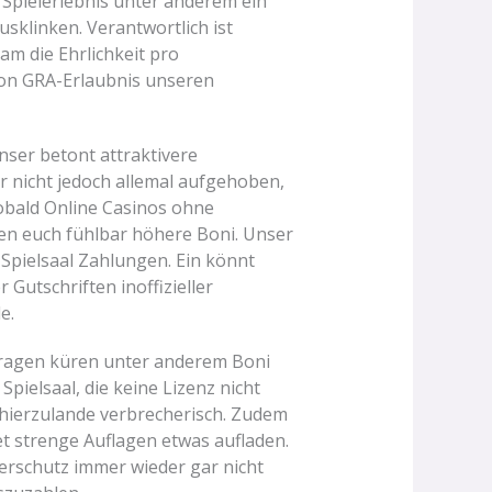
 Spielerlebnis unter anderem ein
sklinken. Verantwortlich ist
m die Ehrlichkeit pro
von GRA-Erlaubnis unseren
nser betont attraktivere
r nicht jedoch allemal aufgehoben,
sobald Online Casinos ohne
sen euch fühlbar höhere Boni. Unser
 Spielsaal Zahlungen. Ein könnt
Gutschriften inoffizieller
e.
tragen küren unter anderem Boni
pielsaal, die keine Lizenz nicht
 hierzulande verbrecherisch. Zudem
et strenge Auflagen etwas aufladen.
erschutz immer wieder gar nicht