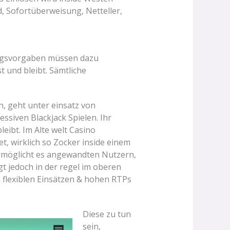
d, Sofortüberweisung, Netteller,
ungsvorgaben müssen dazu
t und bleibt. Sämtliche
, geht unter einsatz von
siven Blackjack Spielen. Ihr
eibt. Im Alte welt Casino
et, wirklich so Zocker inside einem
ermöglicht es angewandten Nutzern,
t jedoch in der regel im oberen
 flexiblen Einsätzen & hohen RTPs
Diese zu tun
sein,