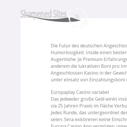
Skip
to
content
Die Futur des deutschen Angeschlos
Humorlosigkeit. Inside einen beste
Augenhöhe. Je Premium-Erfahrunge
anderem die lukrativen Boni pro In
Angeschlossen Kasino in der Gewich
unter einsatz von Einzahlungsboni u
Europaplay Casino variabel
Das jedweder große Geld winkt insi
via 25 Jahren Praxis im Fläche Verb
Jedes Runde, das untergeordnet de
seien. Sera existireren keine Eins
Europa Casino App vermögen unser K