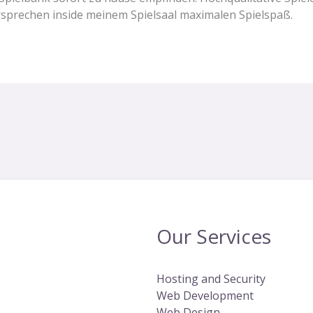
sprechen inside meinem Spielsaal maximalen Spielspaß.
Our Services
Hosting and Security
Web Development
Web Design