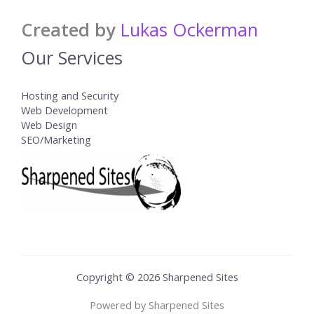
Created by
Lukas Ockerman
Our Services
Hosting and Security
Web Development
Web Design
SEO/Marketing
Copyright © 2026 Sharpened Sites
Powered by Sharpened Sites