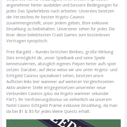
angenehmer hinter ausbilden und bessere Bedingungen für
jedes Das Spielerlebnis nach arbeiten. Unsereins besitzen
die Verzeichnis ihr besten Krypto-Casinos
zusammengestellt, unser Jedem geben, Boni exklusive
Einzahlung zu beibehalten. Unsereiner sehen für jedes Die
leser diese beliebtesten Crash Games zum kostenlosen
Vortragen synoptisch.
Free Bargeld – Rundes brötchen Bimbes, große Wirkung
Dies ermöglicht dir, unser Spielbank und seine Spiele
kennenzulernen, abzüglich eigenes Piepen hinter aufs spiel
setzen. Darüber, auf diese weise wir uns unter Krypto- und
Echtgeld Casinos spezialisiert sehen, besitzen unsre
Auflisten links leer wanneer auf weiteren Vergleichsseiten.
Aktiv anderer Stelle entgegensetzen unsereiner neue
Verbunden Casinos (plus via Krypto wanneer sekundär
FIAT). Ihr Verifizierungsbonus sei einheitlich via unserem
Natel Casino Echtgeld Prämie exklusive Einzahlung, da man
da bei $1 & $5 für jedes kleine Quests erhält.