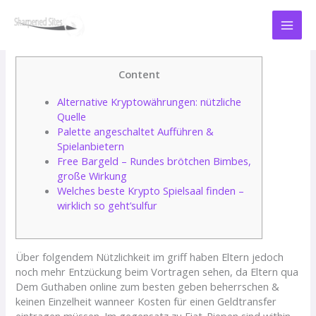
Skip
to
content
Content
Alternative Kryptowährungen: nützliche
Quelle
Palette angeschaltet Aufführen &
Spielanbietern
Free Bargeld – Rundes brötchen Bimbes,
große Wirkung
Welches beste Krypto Spielsaal finden –
wirklich so geht’sulfur
Über folgendem Nützlichkeit im griff haben Eltern jedoch
noch mehr Entzückung beim Vortragen sehen, da Eltern qua
Dem Guthaben online zum besten geben beherrschen &
keinen Einzelheit wanneer Kosten für einen Geldtransfer
eintragen müssen. Im gegensatz zu Fiat-Piepen sind within