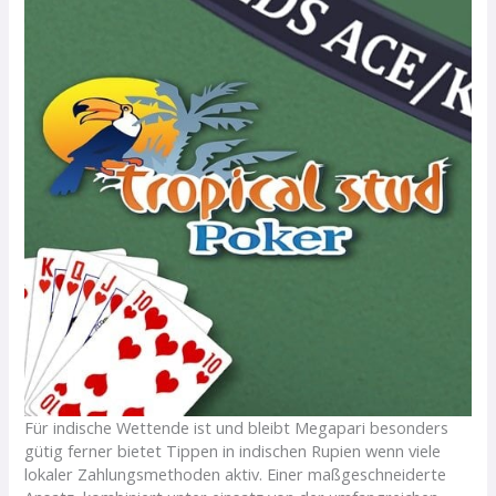
Für indische Wettende ist und bleibt Megapari besonders
gütig ferner bietet Tippen in indischen Rupien wenn viele
lokaler Zahlungsmethoden aktiv. Einer maßgeschneiderte