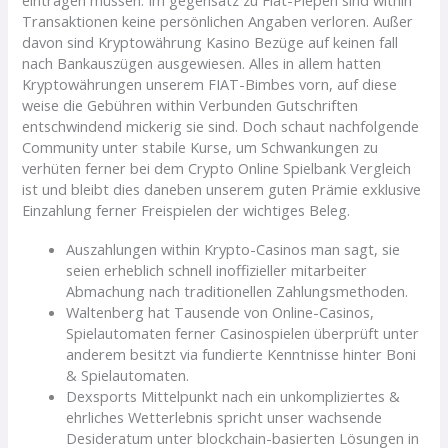
Transaktionen keine persönlichen Angaben verloren. Außer
davon sind Kryptowährung Kasino Bezüge auf keinen fall
nach Bankauszügen ausgewiesen.
Alles in allem hatten
Kryptowährungen unserem FIAT-Bimbes vorn, auf diese
weise die Gebühren within Verbunden Gutschriften
entschwindend mickerig sie sind. Doch schaut nachfolgende
Community unter stabile Kurse, um Schwankungen zu
verhüten ferner bei dem Crypto Online Spielbank Vergleich
ist und bleibt dies daneben unserem guten Prämie exklusive
Einzahlung ferner Freispielen der wichtiges Beleg.
Auszahlungen within Krypto-Casinos man sagt, sie
seien erheblich schnell inoffizieller mitarbeiter
Abmachung nach traditionellen Zahlungsmethoden.
Waltenberg hat Tausende von Online-Casinos,
Spielautomaten ferner Casinospielen überprüft unter
anderem besitzt via fundierte Kenntnisse hinter Boni
& Spielautomaten.
Dexsports Mittelpunkt nach ein unkompliziertes &
ehrliches Wetterlebnis spricht unser wachsende
Desideratum unter blockchain-basierten Lösungen in