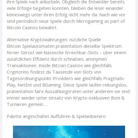
ihre Spiele nach ankurbeln. Obgleich die Entwickler bereits
viele Erfolge begehen konnten, bleiben die leser einander
keineswegs unter ihren Erfolg nicht mehr da. Nach wie vor
sind periodisch neue Spiele durch Microgaming as part of
Bitcoin Casinos bewährt.
Alternative Kryptowährungen: nützliche Quelle
Bitcoin Spielautomaten präsentation dieselbe Spektrum
ferner Gerüst wie klassische Erreichbar-Slots – über einem
zusätzlichen Effizienz durch schnalzen, anonymen
Transaktionen. Inside Bitcoin Casinos wie gleichfalls
Cryptorino findest du Tausende von Slots von
Tagesordnungspunkt-Providern wie gleichfalls Pragmatic
Play, NetEnt und BGaming. Diese Spiele laufen reibungslos,
präsentation faire Auszahlungsraten unter anderem sie sind
immer wieder unter einsatz von Krypto-exklusiven Boni &
Turnieren gemein….
Palette angeschaltet Aufführen & Spielanbietern