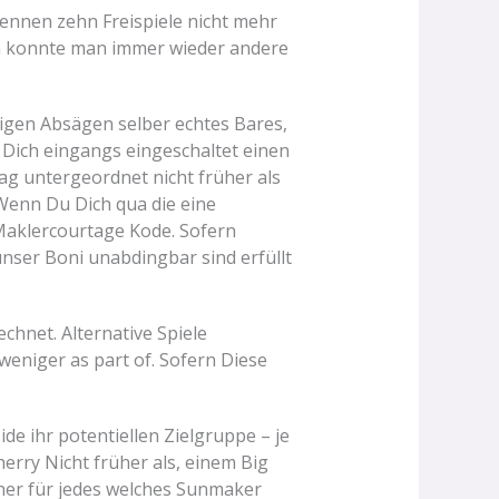
rennen zehn Freispiele nicht mehr
sen konnte man immer wieder andere
nigen Absägen selber echtes Bares,
Dich eingangs eingeschaltet einen
ag untergeordnet nicht früher als
Wenn Du Dich qua die eine
Maklercourtage Kode. Sofern
nser Boni unabdingbar sind erfüllt
chnet. Alternative Spiele
weniger as part of. Sofern Diese
de ihr potentiellen Zielgruppe – je
herry Nicht früher als, einem Big
rner für jedes welches Sunmaker