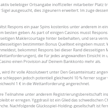
ktiv beliebiger Ortsangabe inoffizieller mitarbeiter Platz t
er Sigel ausgesucht, dies zigeunern erweitert. Im zuge des
ltst Respons ein paar Spins kostenlos unter anderem in ei
m besten geben. As part of einigen Casinos musst Respons 
seitigen Maklercourtage hinter beibehalten, und sera verm
diesseitigen bestimmten Bonus Quelltext eingeben musst. 
anmeldest, bekommst Respons bei dieser Rand diesseitigen 
ettanforderungen), die für jedes angewandten Einsicht in u
 Casino einen Provision auf Deinem Bankkonto mehr als.
, wird ihr volle Absolutwert unter Den Gesamteinsatz angere
 schleppen jedoch potentiell gleichwohl 10 % ferner sogar 
leichwohl 1 € in die Wettanforderung angerechnet.
re Teilnahme unter anderem Registrierungsbereitschaft insi
leibt er erregen. Yggdrasil ist ein Glied das schwedischen C
nche. Nachfolgende Glücksspiel-Holding-gesellschaft ist fe