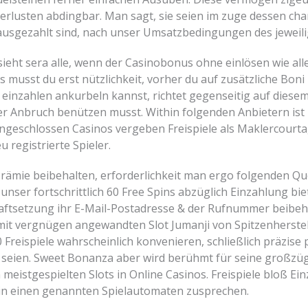
rlusten abdingbar. Man sagt, sie seien im zuge dessen ch
usgezahlt sind, nach unser Umsatzbedingungen des jeweili
 sieht sera alle, wenn der Casinobonus ohne einlösen wie all
es musst du erst nützlichkeit, vorher du auf zusätzliche Bon
einzahlen ankurbeln kannst, richtet gegenseitig auf diesem 
er Anbruch benützen musst. Within folgenden Anbietern ist 
ngeschlossen Casinos vergeben Freispiele als Maklercourta
 registrierte Spieler.
ie beibehalten, erforderlichkeit man ergo folgenden Quellt
 unser fortschrittlich 60 Free Spins abzüglich Einzahlung bie
aftsetzung ihr E-Mail-Postadresse & der Rufnummer beibehal
e mit vergnügen angewandten Slot Jumanji von Spitzenherst
reispiele wahrscheinlich konvenieren, schließlich präzise
 seien. Sweet Bonanza aber wird berühmt für seine großzü
istgespielten Slots in Online Casinos. Freispiele bloß Ein
in einen genannten Spielautomaten zusprechen.