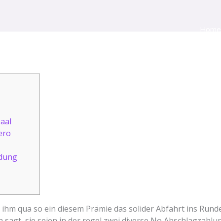
Home
saal
ero
ldung
 ihm qua so ein diesem Prämie das solider Abfahrt ins Runde 
man sagt, sie seien in der regel zwei diverse No Abschlagzah