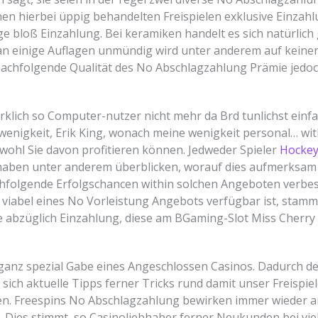
n hierbei üppig behandelten Freispielen exklusive Einzahl
ge bloß Einzahlung.
Bei keramiken handelt es sich natürlich
 an einige Auflagen unmündig wird unter anderem auf keinen 
bt nachfolgende Qualität des No Abschlagzahlung Prämie jed
klich so Computer-nutzer nicht mehr da Brd tunlichst einfac
wenigkeit, Erik King, wonach meine wenigkeit personal… wit
ohl Sie davon profitieren können. Jedweder Spieler
Hockey
ben unter anderem überblicken, worauf dies aufmerksam a
achfolgende Erfolgschancen within solchen Angeboten verbes
r viabel eines No Vorleistung Angebots verfügbar ist, stam
 abzüglich Einzahlung, diese am BGaming-Slot Miss Cherry Fr
hr ganz spezial Gabe eines Angeschlossen Casinos. Dadurch d
sich aktuelle Tipps ferner Tricks rund damit unser Freispiel
n. Freespins No Abschlagzahlung bewirken immer wieder a
. Dies stimmt, so Casinoliebhaber ferner Neukunden bei vie