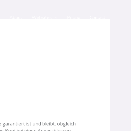
About
Websites
Pricing
Contact
garantiert ist und bleibt, obgleich
lung Boni bei einen Angeschlossen