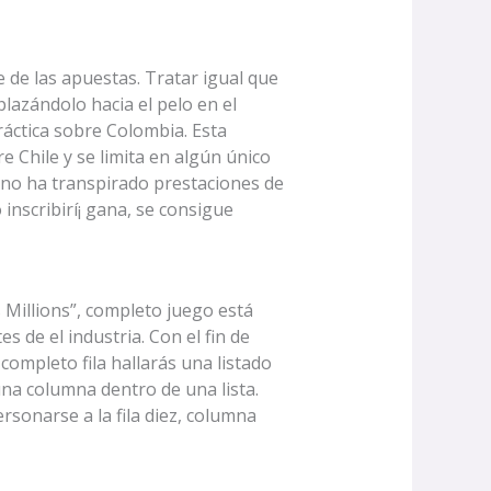
 de las apuestas. Tratar igual que
plazándolo hacia el pelo en el
ráctica sobre Colombia.
Esta
Chile y se limita en algún único
 no ha transpirado prestaciones de
inscribirí¡ gana, se consigue
 Millions”, completo juego está
de el industria. Con el fin de
completo fila hallarás una listado
na columna dentro de una lista.
sonarse a la fila diez, columna