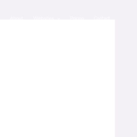
About
Websites
Pricing
Contact