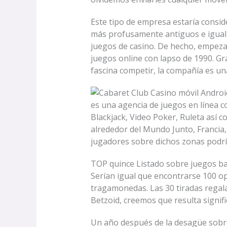
Este tipo de empresa estaría consid
más profusamente antiguos e igualm
juegos de casino. De hecho, empeza
juegos online con lapso de 1990. Gr
fascina competir, la compañía es una
es una agencia de juegos en línea 
Blackjack, Video Poker, Ruleta así­
alrededor del Mundo Junto, Francia,
jugadores sobre dichos zonas podría
TOP quince Listado sobre juegos ba
Serí­an igual que encontrarse 100 o
tragamonedas. Las 30 tiradas regala
Betzoid, creemos que resulta signif
Un año después de la desagüe sobre