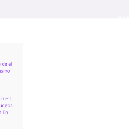
Home
 de el
asino
rcrest
juegos
s En