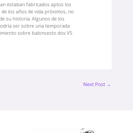
an estaban fabricados aptos los
 de los años de vida próximos, no
de su historia. Algunos de los
podrí­a ser sobre una temporada
cimiento sobre baloncesto dos VS
Next Post
→