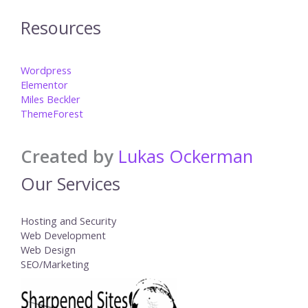
Resources
Wordpress
Elementor
Miles Beckler
ThemeForest
Created by
Lukas Ockerman
Our Services
Hosting and Security
Web Development
Web Design
SEO/Marketing