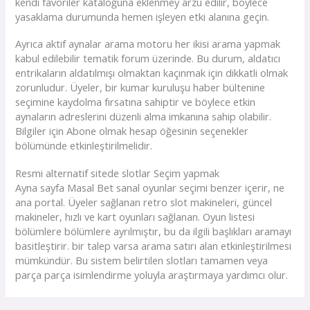
kendi favoriler kataloğuna eklenmey arzu edilir, böylece
yasaklama durumunda hemen işleyen etki alanına geçin.
Ayrıca aktif aynalar arama motoru her ikisi arama yapmak
kabul edilebilir tematik forum üzerinde. Bu durum, aldatıcı
entrikaların aldatılmışı olmaktan kaçınmak için dikkatli olmak
zorunludur. Üyeler, bir kumar kuruluşu haber bültenine
seçimine kaydolma fırsatına sahiptir ve böylece etkin
aynaların adreslerini düzenli alma imkanına sahip olabilir.
Bilgiler için Abone olmak hesap öğesinin seçenekler
bölümünde etkinleştirilmelidir.
Resmi alternatif sitede slotlar Seçim yapmak
Ayna sayfa Masal Bet sanal oyunlar seçimi benzer içerir, ne
ana portal. Üyeler sağlanan retro slot makineleri, güncel
makineler, hızlı ve kart oyunları sağlanan. Oyun listesi
bölümlere bölümlere ayrılmıştır, bu da ilgili başlıkları aramayı
basitleştirir. bir talep varsa arama satırı alan etkinleştirilmesi
mümkündür. Bu sistem belirtilen slotları tamamen veya
parça parça isimlendirme yoluyla araştırmaya yardımcı olur.