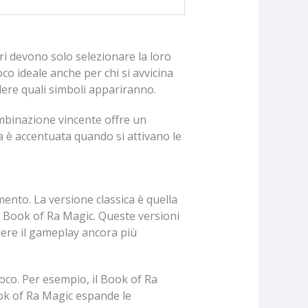
ri devono solo selezionare la loro
oco ideale anche per chi si avvicina
dere quali simboli appariranno.
ombinazione vincente offre un
a è accentuata quando si attivano le
mento. La versione classica è quella
e Book of Ra Magic. Queste versioni
dere il gameplay ancora più
oco. Per esempio, il Book of Ra
ok of Ra Magic espande le