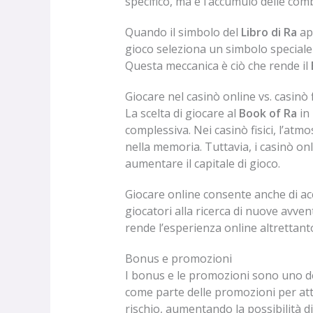
specifico, ma è l’accumulo delle comb
Quando il simbolo del
Libro di Ra
app
gioco seleziona un simbolo speciale
Questa meccanica è ciò che rende il
Giocare nel casinò online vs. casinò f
La scelta di giocare al
Book of Ra
in 
complessiva. Nei casinò fisici, l’atm
nella memoria. Tuttavia, i casinò 
aumentare il capitale di gioco.
Giocare online consente anche di acc
giocatori alla ricerca di nuove avvent
rende l’esperienza online altrettanto
Bonus e promozioni
I bonus e le promozioni sono uno deg
come parte delle promozioni per attr
rischio, aumentando la possibilità di 