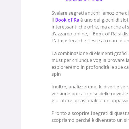
Svelare segreti antichi: lemozione d
Il
Book of Ra
è uno dei giochi di slo
interessanti che offre, ma anche al s
d’azzardo online, il
Book of Ra
si dis
L’atmosfera che riesce a creare è u
La combinazione di elementi grafici a
must per chiunque voglia provare la
esploreremo in profondità le sue car
spin.
Inoltre, analizzeremo le diverse vers
versione porta con sé delle novità e
giocatore occasionale o un appassio
Pronto a scoprire i segreti di quest
scopriamo perché è diventato un sim