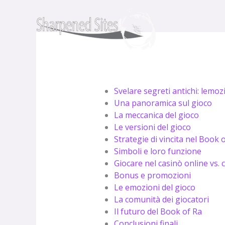
Skip
to
content
Svelare segreti antichi: lemo
Una panoramica sul gioco
La meccanica del gioco
Le versioni del gioco
Strategie di vincita nel Book 
Simboli e loro funzione
Giocare nel casinò online vs. c
Bonus e promozioni
Le emozioni del gioco
La comunità dei giocatori
Il futuro del Book of Ra
Conclusioni finali