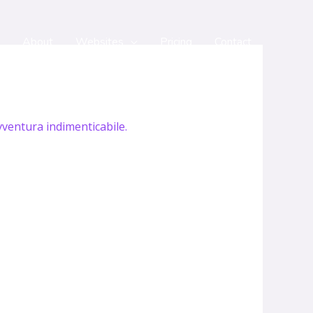
About
Websites
Pricing
Contact
vventura indimenticabile.