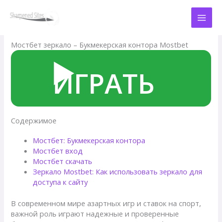
Skip
to
content
Мостбет зеркало – Букмекерская контора Mostbet
▶️
ИГРАТЬ
Содержимое
Мостбет: Букмекерская контора
Мостбет вход
Мостбет скачать
Зеркало Mostbet: Как использовать зеркало для
доступа к сайту
В современном мире азартных игр и ставок на спорт,
важной роль играют надежные и проверенные