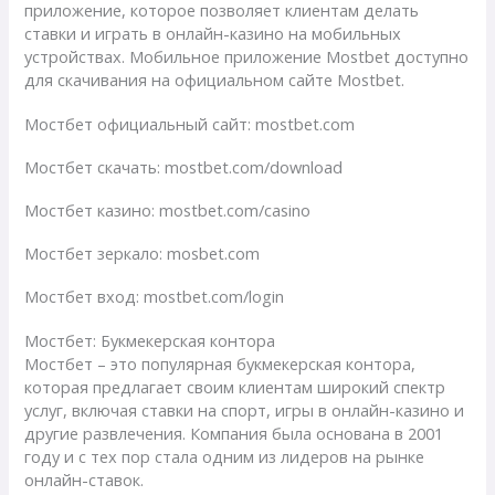
приложение, которое позволяет клиентам делать
ставки и играть в онлайн-казино на мобильных
устройствах. Мобильное приложение Mostbet доступно
для скачивания на официальном сайте Mostbet.
Мостбет официальный сайт: mostbet.com
Мостбет скачать: mostbet.com/download
Мостбет казино: mostbet.com/casino
Мостбет зеркало: mosbet.com
Мостбет вход: mostbet.com/login
Мостбет: Букмекерская контора
Мостбет – это популярная букмекерская контора,
которая предлагает своим клиентам широкий спектр
услуг, включая ставки на спорт, игры в онлайн-казино и
другие развлечения. Компания была основана в 2001
году и с тех пор стала одним из лидеров на рынке
онлайн-ставок.