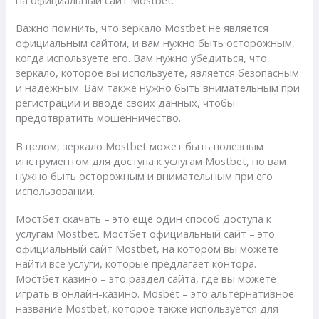
на официальный сайт Mostbet.
Важно помнить, что зеркало Mostbet не является
официальным сайтом, и вам нужно быть осторожным,
когда используете его. Вам нужно убедиться, что
зеркало, которое вы используете, является безопасным
и надежным. Вам также нужно быть внимательным при
регистрации и вводе своих данных, чтобы
предотвратить мошенничество.
В целом, зеркало Mostbet может быть полезным
инструментом для доступа к услугам Mostbet, но вам
нужно быть осторожным и внимательным при его
использовании.
Мостбет скачать – это еще один способ доступа к
услугам Mostbet. Мостбет официальный сайт – это
официальный сайт Mostbet, на котором вы можете
найти все услуги, которые предлагает контора.
Мостбет казино – это раздел сайта, где вы можете
играть в онлайн-казино. Mosbet – это альтернативное
название Mostbet, которое также используется для