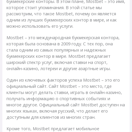
букмекерские конторы. В этом плане, Mostbet – это имя,
которое стоит упоминания. В этой статье мы
рассмотрим, что такое Mostbet, почему он является
одним из лучших букмекерских контор в мире, и как
можно использовать его услуги.
Mostbet – это международная букмекерская контора,
которая была основана в 2009 году. С тех пор, она
стала одним из самых популярных и надежных
букмекерских контор в мире. Mostbet предлагает
широкий спектр услуг, включая ставки на спорт,
онлайн-казино, лотереи и другие азартные игры.
Один из ключевых факторов успеха Mostbet – это его
официальный сайт. Сайт Mostbet – это место, где
клиенты могут делать ставки, играть в онлайн-казино,
получать информацию о спортивных событиях и
многое другое. Официальный сайт Mostbet доступен на
многих языках, включая русский, что делает его
доступным для клиентов из многих стран.
Кроме того, Mostbet предлагает мобильное