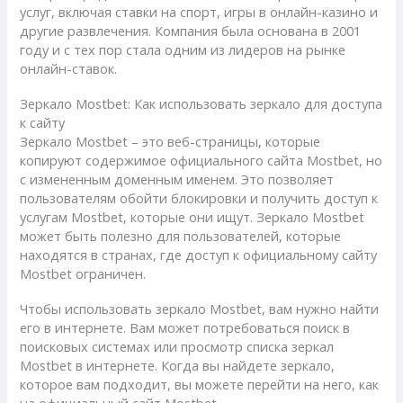
услуг, включая ставки на спорт, игры в онлайн-казино и
другие развлечения. Компания была основана в 2001
году и с тех пор стала одним из лидеров на рынке
онлайн-ставок.
Зеркало Mostbet: Как использовать зеркало для доступа
к сайту
Зеркало Mostbet – это веб-страницы, которые
копируют содержимое официального сайта Mostbet, но
с измененным доменным именем. Это позволяет
пользователям обойти блокировки и получить доступ к
услугам Mostbet, которые они ищут. Зеркало Mostbet
может быть полезно для пользователей, которые
находятся в странах, где доступ к официальному сайту
Mostbet ограничен.
Чтобы использовать зеркало Mostbet, вам нужно найти
его в интернете. Вам может потребоваться поиск в
поисковых системах или просмотр списка зеркал
Mostbet в интернете. Когда вы найдете зеркало,
которое вам подходит, вы можете перейти на него, как