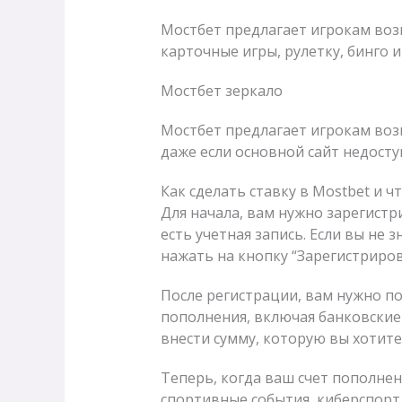
Мостбет предлагает игрокам возм
карточные игры, рулетку, бинго 
Мостбет зеркало
Мостбет предлагает игрокам возм
даже если основной сайт недоступ
Как сделать ставку в Mostbet и ч
Для начала, вам нужно зарегистр
есть учетная запись. Если вы не 
нажать на кнопку “Зарегистриров
После регистрации, вам нужно по
пополнения, включая банковские 
внести сумму, которую вы хотите
Теперь, когда ваш счет пополнен
спортивные события, киберспорт,