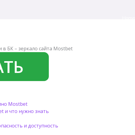
Home
 в БК – зеркало сайта Mostbet
АТЬ
но Mostbet
et и что нужно знать
опасность и доступность