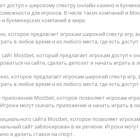
т доступ к широкому спектру онлайн-казино и букмек
озможности для игроков. В числе таких компаний и Mos
 и букмекерских компаний в мире.
ино, которое предлагает игрокам широкий спектр игр, в
грать в любое время и из любого места, где есть доступ 
 сайт Mostbet, который предлагает игрокам доступ к о
роваться на сайте, сделать депозит и начать играть в 
ино, которое предлагает игрокам широкий спектр игр, 
грать в любое время и из любого места, где есть доступ 
 приложение Mostbet, которое позволяет игрокам игра
. Игроки могут скачать приложение и начать играть в л
фициального сайта Mostbet, которое позволяет игрокам
иальный сайт заблокирован в их регионе. Игроки могут
но и делать ставки на спорт.