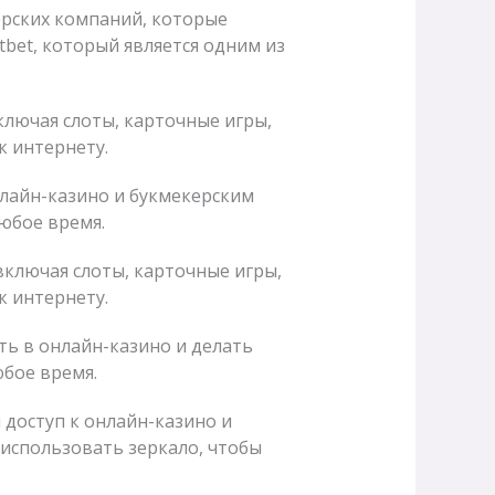
ерских компаний, которые
tbet, который является одним из
ключая слоты, карточные игры,
к интернету.
нлайн-казино и букмекерским
любое время.
включая слоты, карточные игры,
к интернету.
ть в онлайн-казино и делать
юбое время.
 доступ к онлайн-казино и
 использовать зеркало, чтобы