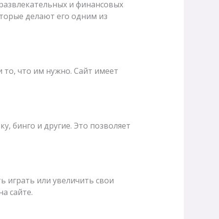
 развлекательных и финансовых
торые делают его одним из
то, что им нужно. Сайт имеет
у, бинго и другие. Это позволяет
ь играть или увеличить свои
а сайте.